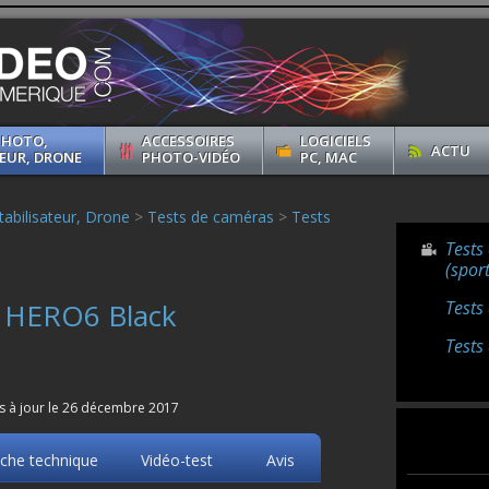
PHOTO,
ACCESSOIRES
LOGICIELS
ACTU
EUR, DRONE
PHOTO-VIDÉO
PC, MAC
abilisateur, Drone
>
Tests de caméras
>
Tests
Tests
(sport
o HERO6 Black
Tests
Tests
is à jour le 26 décembre 2017
iche technique
Vidéo-test
Avis