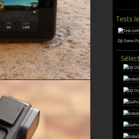
Tests l
DJI Osmo Po
Sélec