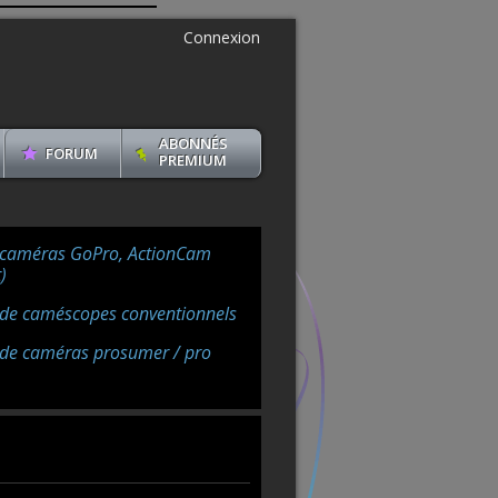
Connexion
ABONNÉS
FORUM
PREMIUM
 caméras GoPro, ActionCam
)
 de caméscopes conventionnels
 de caméras prosumer / pro