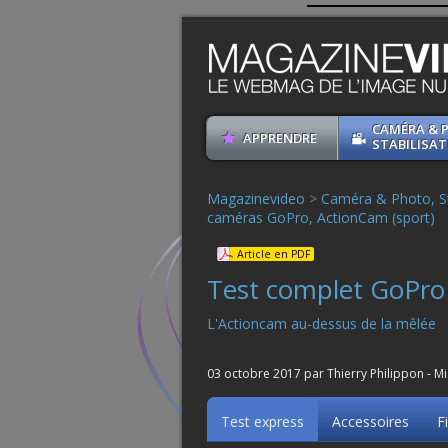
CAMÉRA & 
APPRENDRE
STABILISAT
Magazinevideo
>
Caméra & Photo, St
caméras GoPro, ActionCam (sport)
Article en PDF
Test complet GoPr
L'Actioncam au-dessus de la mêlée
03 octobre 2017 par Thierry Philippon - M
Test express
Accessoires
F