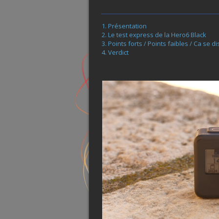
Présentation
Le test express de la Hero6 Black
Points forts / Points faibles / Ca se d
Verdict