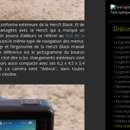
Test optiqu
conforme extérieure de la Hero5 Black. Et de
Discu
partagées avec la Hero5 qui a marqué un
On pourra d’ailleurs se référer au
test de la
> Conseil
aussi le même type de navigation des menus.
> Logicie
gn et l’ergonomie de la Hero5 Black m’avait
> Logiciel
le différence est le pictogramme du bouton
> Logiciel
> Logiciel
, c’est dire si les changements extérieurs sont
> Logiciel
ours aussi compacte avec ses 6,2 x 4,5 x 3,4
> Logiciel
ré. La caméra tient "debout", dans toutes
> Logiciel
s’incline.
> Camesco
> Caméras
> Numérisa
> Configu
> Le Coin 
> Ma Vidéo
> Commun
> Son, Aud
> Filmer a
> Petites
> Voir tou