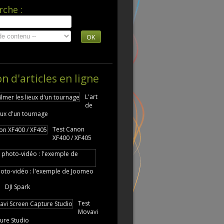
rche :
OK
on d'articles en ligne
L'art
de
ieux d'un tournage
Test Canon
XF400 / XF405
oto-vidéo : l'exemple de Joomeo
DJI Spark
Test
Movavi
ure Studio