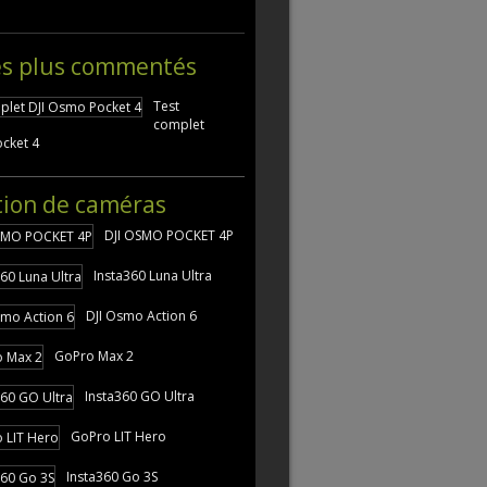
es plus commentés
Test
complet
cket 4
tion de caméras
DJI OSMO POCKET 4P
Insta360 Luna Ultra
DJI Osmo Action 6
GoPro Max 2
Insta360 GO Ultra
GoPro LIT Hero
Insta360 Go 3S