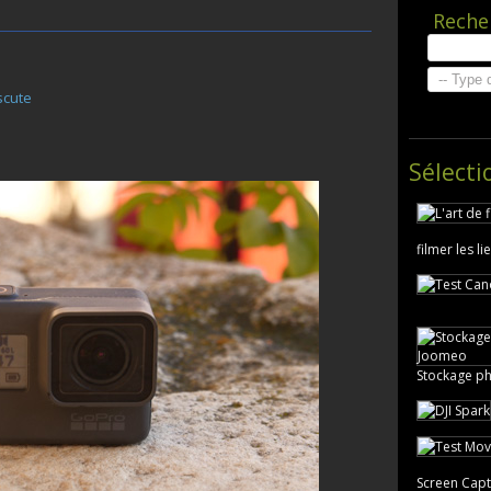
Reche
iscute
Sélecti
filmer les l
Stockage ph
Screen Capt