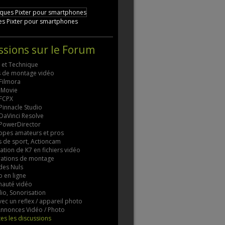
es Pixter pour smartphones
ssions sur le Forum
s et Technique
ls de montage vidéo
 Filmora
 iMovie
 FCPX
 Pinnacle Studio
 DaVinci Resolve
 PowerDirector
pes amateurs et pros
 de sport, Actioncam
tion de K7 en fichiers vidéo
rations de montage
des Nuls
 en ligne
auté vidéo
io, Sonorisation
vec un reflex / appareil photo
 Annonces Vidéo / Photo
tes les discussions