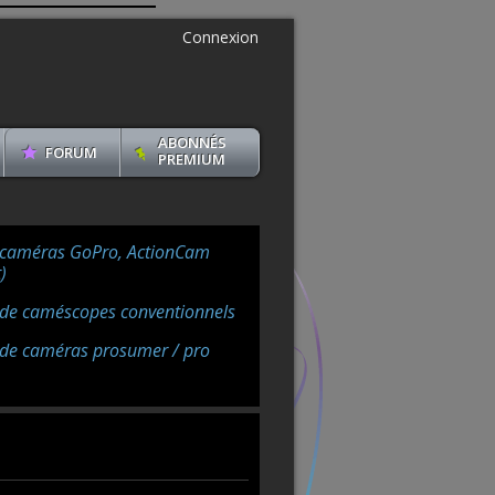
Connexion
ABONNÉS
FORUM
PREMIUM
 caméras GoPro, ActionCam
)
 de caméscopes conventionnels
 de caméras prosumer / pro