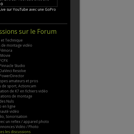
 Live sur YouTube avec une GoPro
ssions sur le Forum
s et Technique
ls de montage vidéo
 Filmora
 iMovie
 FCPX
 Pinnacle Studio
 DaVinci Resolve
 PowerDirector
pes amateurs et pros
 de sport, Actioncam
tion de K7 en fichiers vidéo
rations de montage
des Nuls
 en ligne
auté vidéo
io, Sonorisation
vec un reflex / appareil photo
 Annonces Vidéo / Photo
tes les discussions