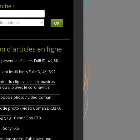
rche :
OK
on d'articles en ligne
nt les fichiers FullHD, 4K, 8K ?
re du clip avec le coronavirus
ode photo / vidéo Coman DK327A
Canon Eos C70
Sony FX6