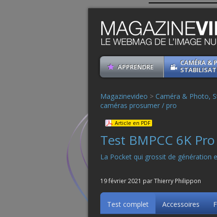
CAMÉRA & 
APPRENDRE
STABILISAT
Magazinevideo
>
Caméra & Photo, St
caméras prosumer / pro
Article en PDF
Test BMPCC 6K Pro
La Pocket qui grossit de génération 
19 février 2021 par Thierry Philippon
Test complet
Accessoires
F