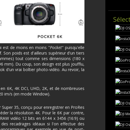
Sélec
i est de moins en moins "
Pocket
" puisqu'elle
Son poids est d'ailleurs supérieur d'un tiers
grammes) tout comme ses dimensions (180 x
6 mm). Du coup, son design est plus joufflu,
k d'un vrai boîtier photo-vidéo. Au revoir, la
 en 6K, 4K DCI, UHD, 2K, et de nombreuses
 120 im/s (en mode Window).
Super 35, conçu pour enregistrer en ProRes
éder la résolution 4K. Pour le 6K par contre,
RAW vidéo 12 bits en 6144 x 3456 (16:9) ou
 des recadrages idéaux si l'on effectue des
 panoramiques par exemple en vue de post-