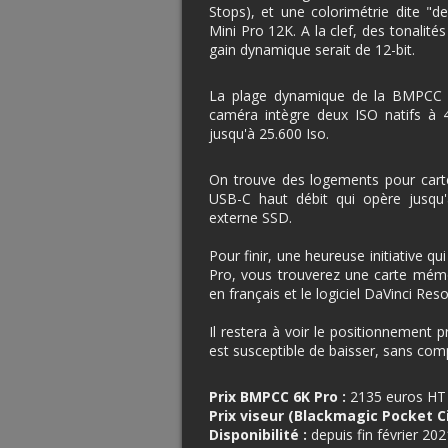
Stops), et une colorimétrie dite "d
Mini Pro 12K. A la clef, des tonalité
gain dynamique serait de 12-bit.
La plage dynamique de la BMPCC 6
caméra intègre deux ISO natifs à 40
jusqu'à 25.600 Iso.
On trouve des logements pour carte
USB-C haut débit qui opère jusqu'
externe SSD.
Pour finir, une heureuse initiative q
Pro, vous trouverez une carte mém
en français et le logiciel DaVinci Reso
Il restera à voir le positionnement p
est susceptible de baisser, sans com
Prix BMPCC 6K Pro :
2135 euros HT 
Prix viseur (Blackmagic Pocket 
Disponibilité :
depuis fin février 202