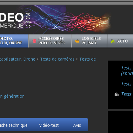
PHOTO,
ACCESSOIRES
LOGICIELS
ACTU
EUR, DRONE
PHOTO-VIDÉO
PC, MAC
abilisateur, Drone
>
Tests de caméras
>
Tests de
Tests
(sport
Tests
Tests
en génération
iche technique
Vidéo-test
Avis