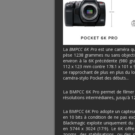
La
BMPCC 6K Pro
est une caméra qu
pèse 1238 grammes nu sans objectif. 
environ à la 6K précédente (980 
112 x 123 mm contre 178.1 x 101 x 9
se rapprochant de plus en plus du loo
caméra-stylo Pocket des débuts...
La BMPCC 6K Pro permet de filmer
résolutions intermédiaires, jusqu'à
La BMPCC 6K Pro adopte un capteur 
en 10 bits à condition de ne pas exc
Blackmagic exploite uniquement du 
en 5744 x 3024 (17:9). Le 6K offre
zooms, des stabilisations, ou des