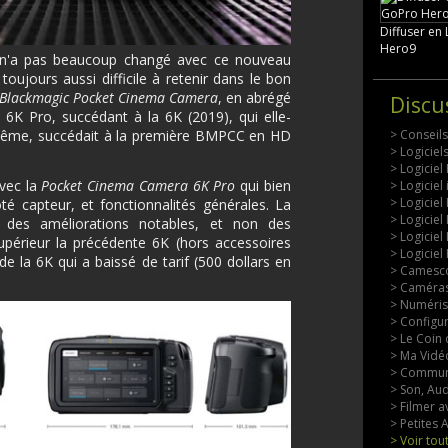
Diffuser en
Hero9
c n'a pas beaucoup changé avec ce nouveau
ujours aussi difficile à retenir dans le bon
Blackmagic Pocket Cinema Camera
, en abrégé
Discu
6K Pro, succédant à la 6K (2019), qui elle-
-même, succédait à la première BMPCC en HD
> Conseil
> Logicie
> Logiciel
vec la
Pocket Cinema Camera 6K Pro
qui bien
> Logiciel
> Logiciel
é capteur, et fonctionnalités générales. La
> Logiciel
s des améliorations notables, et non des
> Logiciel
périeur la précédente 6K (hors accessoires
> Logiciel
de la 6K qui a baissé de tarif (500 dollars en
> Camesco
> Caméras
> Numérisa
> Configu
> Le Coin 
> Ma Vidéo
> Commun
> Son, Aud
> Filmer a
> Petites
> Voir tou