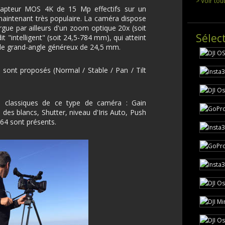
> Voir tou
apteur MOS 4K de 15 Mp effectifs sur un
aintenant très populaire. La caméra dispose
gue par ailleurs d'un zoom optique 20x (soit
Sélec
"intelligent" (soit 24,5-784 mm), qui atteint
 le grand-angle généreux de 24,5 mm.
 sont proposés (Normal / Stable / Pan / Tilt
 classiques de ce type de caméra : Gain
 des blancs, Shutter, niveau d'Iris Auto, Push
/64 sont présents.