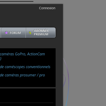
Connexion
ABONNÉS
FORUM
PREMIUM
 caméras GoPro, ActionCam
)
 de caméscopes conventionnels
 de caméras prosumer / pro