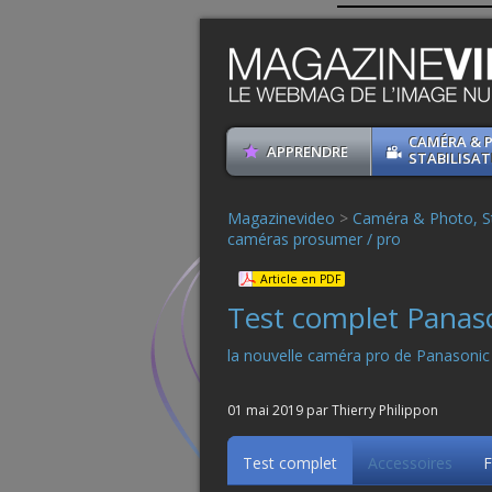
CAMÉRA & 
APPRENDRE
STABILISAT
Magazinevideo
>
Caméra & Photo, St
caméras prosumer / pro
Article en PDF
Test complet Panas
la nouvelle caméra pro de Panasonic
01 mai 2019 par Thierry Philippon
Test complet
Accessoires
F