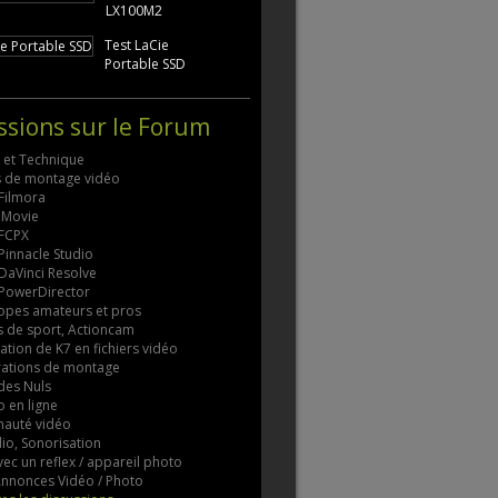
LX100M2
Test LaCie
Portable SSD
ssions sur le Forum
s et Technique
ls de montage vidéo
 Filmora
 iMovie
 FCPX
 Pinnacle Studio
 DaVinci Resolve
 PowerDirector
pes amateurs et pros
 de sport, Actioncam
tion de K7 en fichiers vidéo
rations de montage
des Nuls
 en ligne
auté vidéo
io, Sonorisation
vec un reflex / appareil photo
 Annonces Vidéo / Photo