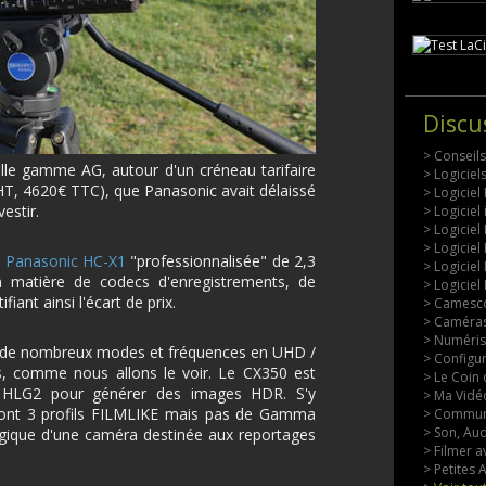
Discu
> Conseil
lle gamme AG, autour d'un créneau tarifaire
> Logicie
T, 4620€ TTC), que Panasonic avait délaissé
> Logiciel
estir.
> Logiciel
> Logiciel
> Logiciel
e
Panasonic HC-X1
"professionnalisée" de 2,3
> Logiciel
n matière de codecs d'enregistrements, de
> Logiciel
fiant ainsi l'écart de prix.
> Camesco
> Caméras
> Numérisa
s de nombreux modes et fréquences en UHD /
> Configu
s, comme nous allons le voir. Le CX350 est
> Le Coin 
 HLG2 pour générer des images HDR. S'y
> Ma Vidéo
nt 3 profils FILMLIKE mais pas de Gamma
> Commun
> Son, Aud
ogique d'une caméra destinée aux reportages
> Filmer a
> Petites