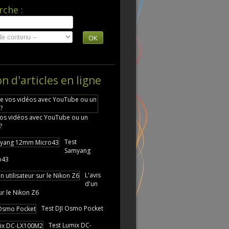
rche :
OK
on d'articles en ligne
vos vidéos avec YouTube ou un
?
Test
Samyang
o43
L'avis
d'un
sur le Nikon Z6
Test DJI Osmo Pocket
Test Lumix DC-