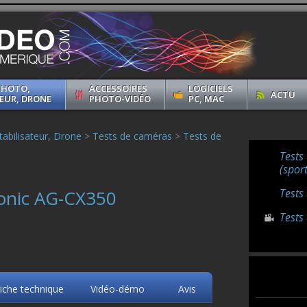
PHOTO,
ACCESSOIRES
LOGICIELS
ACTU
EUR, DRONE
PHOTO-VIDÉO
PC, MAC
abilisateur, Drone
>
Tests de caméras
>
Tests de
Tests
(sport
onic AG-CX350
Tests
Tests
iche technique
Vidéo-démo
Avis