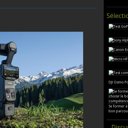
Sélecti
DJI Osmo Po
Se former à
bon parcou
Discu