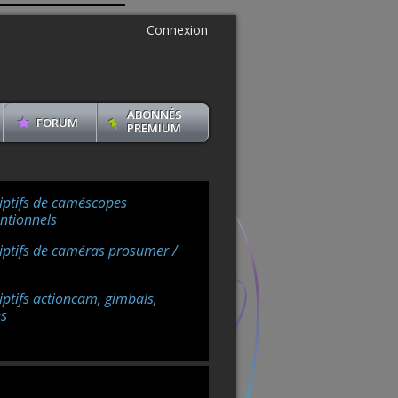
Connexion
ABONNÉS
FORUM
PREMIUM
iptifs de caméscopes
ntionnels
iptifs de caméras prosumer /
iptifs actioncam, gimbals,
s