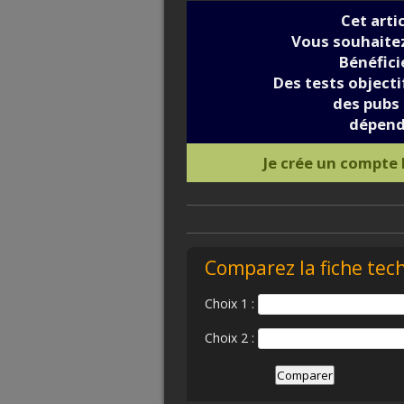
Cet arti
Vous souhaitez
Bénéfic
Des tests objectif
des pubs 
dépend
Je crée un compte
Comparez la fiche tec
Choix 1 :
Choix 2 :