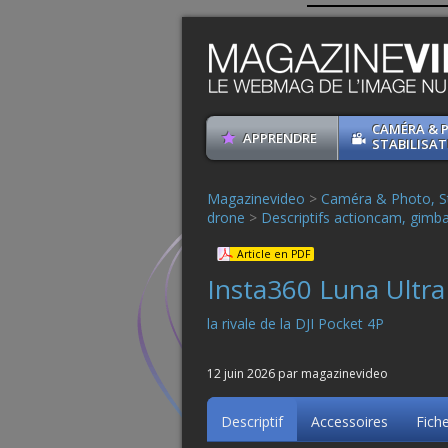
CAMÉRA & 
APPRENDRE
STABILISAT
Magazinevideo
>
Caméra & Photo, St
drone
>
Descriptifs actioncam, gimba
Article en PDF
Insta360 Luna Ultra
la rivale de la DJI Pocket 4P
12 juin 2026 par magazinevideo
Descriptif
Accessoires
Fich