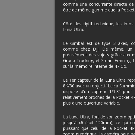
comme une concurrente directe de 
être de même gamme que la Pocket 
Côté descriptif technique, les inf
Luna Ultra.
Le Gimbal est de type 3 axes, com
comme chez DJI. De même, un m
précisément des sujets grâce aux 
Group Tracking, et Smart Framing. 
sur la mémoire interne de 47 Go.
Le 1er capteur de la Luna Ultra repo
8K/30 avec un objectif Leica Summicr
dispose d'un capteur 1/1.3" pour
relativement proches de la Pocket 4
plus d'une ouverture variable.
La Luna Ultra, fort de son zoom opt
jusqu’à x6 (soit 120mm), ce qui c
puissant que celui de la Pocket 4
zoom numérique, la caméra peut par