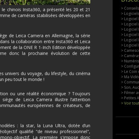
> Conseil
e chinois Insta360, a présenté les 20 et 21
> Logicie
amme de caméras stabilisées développées en
> Logiciel
> Logiciel
> Logiciel
> Logiciel
iège de Leica Camera en Allemagne, la série
> Logiciel
 dans la collaboration entre Insta360 et Leica
> Logiciel
cement de la ONE R 1-Inch Edition développée
> Camesco
arne donc la prochaine évolution de cette
> Caméras
> Numérisa
> Configu
> Le Coin 
es univers du voyage, du lifestyle, du cinéma
> Ma Vidéo
 un peu tout le monde !
> Commun
> Son, Aud
> Filmer a
ation ou une réalité économique ? Toujours
> Petites
u siège de Leica Camera illustre l’attention
> Voir tou
ommunautés européennes de créateurs, de
les : la star, la Luna Ultra, dotée d’un
éobjectif qualifié "de niveau professionnel",
 mono-objectif. La première s'impose donc