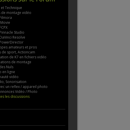
s et Technique
ls de montage vidéo
 Filmora
 iMovie
 FCPX
 Pinnacle Studio
 DaVinci Resolve
 PowerDirector
pes amateurs et pros
 de sport, Actioncam
tion de K7 en fichiers vidéo
rations de montage
des Nuls
 en ligne
auté vidéo
io, Sonorisation
vec un reflex / appareil photo
 Annonces Vidéo / Photo
tes les discussions