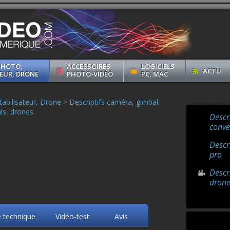
PHOTO,
ACCESSOIRES
LOGICIELS
ACTU
EUR, DRONE
PHOTO-VIDÉO
PC, MAC
abilisateur, Drone
>
Descriptifs caméra, gimbal,
ls, drones
Descr
conve
Descr
pro
Descr
drone
e technique
Vidéo-test
Avis