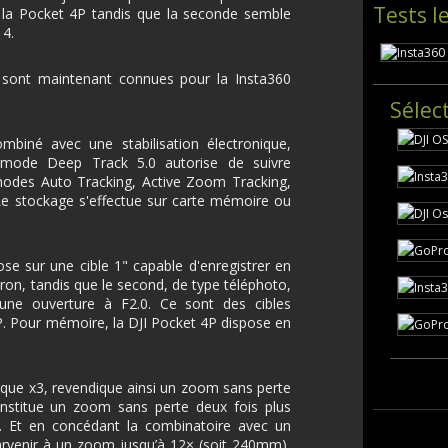
Tests l
la Pocket 4P tandis que la seconde semble
4.
os sont maintenant connues pour la Insta360
Sélec
biné avec une stabilisation électronique,
ode Deep Track 5.0 autorise de suivre
modes Auto Tracking, Active Zoom Tracking,
Le stockage s'effectue sur carte mémoire ou
se sur une cible 1" capable d'enregistrer en
on, tandis que le second, de type téléphoto,
 une ouverture à F2.0. Ce sont des cibles
P. Pour mémoire, la DJI Pocket 4P dispose en
ique x3, revendique ainsi un zoom sans perte
onstitue un zoom sans perte deux fois plus
P. Et en concédant la combinatoire avec un
venir à un zoom jusqu’à 12× (soit 240mm),