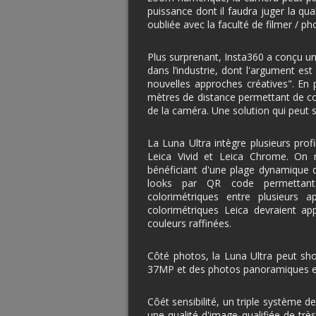
puissance dont il faudra juger la qu
oubliée avec la faculté de filmer / p
Plus surprenant, Insta360 a conçu un e
dans l’industrie, dont l'argument es
nouvelles approches créatives". En 
mètres de distance permettant de con
de la caméra. Une solution qui peut s
La Luna Ultra intègre plusieurs prof
Leica Vivid et Leica Chrome. On r
bénéficiant d'une plage dynamique 
looks par QR code permettant 
colorimétriques entre plusieurs a
colorimétriques Leica devraient 
couleurs raffinées.
Côté photos, la Luna Ultra peut sh
37MP et des photos panoramiques 
Côét sensibilité, un triple système 
une qualité d'image qualifiée de trè