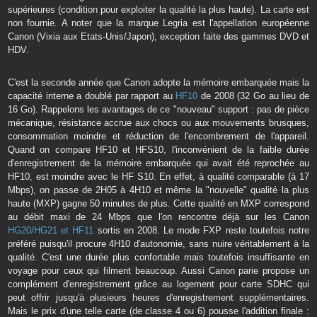
supérieures (condition pour exploiter la qualité la plus haute). La carte est
non fournie. A noter que la marque Legria est l'appellation européenne
Canon (Vixia aux Etats-Unis/Japon), exception faite des gammes DVD et
HDV.
C'est la seconde année que Canon adopte la mémoire embarquée mais la
capacité interne a doublé par rapport au
HF10
de 2008 (32 Go au lieu de
16 Go). Rappelons les avantages de ce "nouveau" support : pas de pièce
mécanique, résistance accrue aux chocs ou aux mouvements brusques,
consommation moindre et réduction de l'encombrement de l'appareil.
Quand on compare HF10 et HFS10, l'inconvénient de la faible durée
d'enregistrement de la mémoire embarquée qui avait été reprochée au
HF10, est moindre avec le HF S10. En effet, à qualité comparable (à 17
Mbps), on passe de 2H05 à 4H10 et même la "nouvelle" qualité la plus
haute (MXP) gagne 50 minutes de plus. Cette qualité en MXP correspond
au débit maxi de 24 Mbps que l'on rencontre déjà sur les Canon
HG20/HG21 et HF11
sortis en 2008. Le mode FXP reste toutefois notre
préféré puisqu'il procure 4H10 d'autonomie, sans nuire véritablement à la
qualité. C'est une durée plus confortable mais toutefois insuffisante en
voyage pour ceux qui filment beaucoup. Aussi Canon parie propose un
complément d'enregistrement grâce au logement pour carte SDHC qui
peut offrir jusqu'à plusieurs heures d'enregistrement supplémentaires.
Mais le prix d'une telle carte (de classe 4 ou 6) pousse l'addition finale :