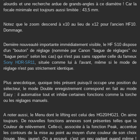
alourdis et une recherche ardue de grands-angles à ce diamètre ! Car la
focale minimale est toujours aussi limitée : 43,5 mm.
Notez que le zoom descend à x10 au lieu de x12 pour l'ancien HF10.
Dommage.
Dernière nouveauté importante immédiatement visible, le HF S10 dispose
d'un "bouton" de réglage (nommée par Canon "bague de réglages" ou
"bague perso" selon les cas) qui n'est pas sans rappeler celle du fameux
Sony HDR-SR11
, située comme lui à l'avant, même si le mode de
réglage n'est pas strictement identique.
Plus anecdotique, quoique très présent puisqu'il occupe une position du
sélecteur, le mode Double enregistrement correspond en fait au mode
Easy : il automatise tout et inhibe certaines fonctions comme la torche
ou les réglages manuels.
A noter aussi, le Menu dont le lifting est celui des HG20/HG21. On aime
toujours. De nouvelles fonctions annexes sont présentes telles que la
Couleur de relèvement. Celle-ci, associée à la fonction Peak, accentue
les contours de la mise au point au moyen d'une couleur de son choix
(rouge, bleu, jaune). On a essayé, c'est un peu gadget quand même !