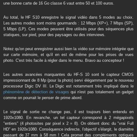
une bonne carte de 16 Go classe 6 vaut entre 50 et 100 euros.
Au total, le HF S10 enregistre le signal vidéo dans 5 modes au choix.
Les autres modes sont moins gourmands : 12 Mbps (XP+), 7 Mbps (SP),
5 Mbps (LP). Ces modes peuvent être utilisés pour des séquences plus
statiques, sur pied, pour des paysages ou des interviews.
Notez qu'on peut enregistrer aussi bien la vidéo sur mémoire intégrée que
sur carte mémoire, et qu'il en est de même pour les prises de vues
photo. C'est très facile à régler dans le menu. Bravo au concepteur !
Les autres avancées marquantes du HF-S 10 sont le capteur CMOS
impressionnant de 8 Mp (pour la photo) servi élégamment par le nouveau
processeur Digic DV III. Le Digic est notamment très impliqué dans le
phénomène de détection de visages
qui n'est pas totalement un gadget
comme on pourrait le penser de prime abord.
Le signal de sortie ne change pas, il est toujours bien entendu en
1920x1080. En revanche, un tel capteur correspond à 2 mégapixels
"entiers" (4 photosites par pixel x 2 = 8). On obtient donc du "vrai Full
HD" en 1920x1080. Conséquence indirecte, l'objectif s'élargit, le diamètre
passant de 37 mm à 58 mm ! Cela promet des compléments optiques