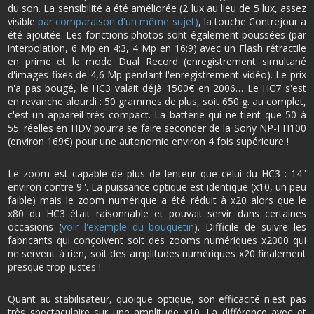
du son. La sensibilité a été améliorée (2 lux au lieu de 5 lux, assez
visible
par comparaison d'un même sujet)
, la touche Contrejour a
été ajoutée. Les fonctions photos sont également poussées (par
interpolation, 6 Mp en 4:3, 4 Mp en 16:9) avec un Flash rétractile
en prime et le mode Dual Record (enregistrement simultané
d'images fixes de 4,6 Mp pendant l'enregistrement vidéo). Le prix
n'a pas bougé, le HC3 valait déjà 1500€ en 2006… Le HC7 s'est
en revanche alourdi : 50 grammes de plus, soit 650 g. au complet,
c'est un appareil très compact. La batterie qui ne tient que 50 à
55' réelles en HDV pourra se faire seconder de la Sony NP-FH100
(environ 169€) pour une autonomie environ 4 fois supérieure !
Le zoom est capable de plus de lenteur que celui du HC3 : 14''
environ contre 9''. La puissance optique est identique (x10, un peu
faible) mais le zoom numérique a été réduit à x20 alors que le
x80 du HC3 était raisonnable et pouvait servir dans certaines
occasions (
voir l'exemple du bouquetin
). Difficile de suivre les
fabricants qui conçoivent soit des zooms numériques x2000 qui
ne servent à rien, soit des amplitudes numériques x20 finalement
presque trop justes !
Quant au stabilisateur, quoique optique, son efficacité n'est pas
très spectaculaire sur une amplitude x10. La différence avec et