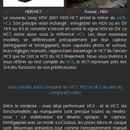
HDR-HC7
Format : HDV
Le nouveau Sony HDV 2007 HDR-HC7 prend la relève du
HDR-
HC3
. Son principe reste inchangé : enregistrer en HDV ou en DV
16:9 ou 4:3 et convertir si besoin en sortie le signal HDV en DV. Le
HC7 existe aussi sous la référence
HC5.
Les deux nouveaux
modèles se différencient principalement par leur capteur
(bimégapixel et trimégapixel), leurs capacités photo et surtout,
leurs réglages manuels, rapprochant davantage le HC7 de l'ancien
HC3 que ne l'est le HC5 du HC3 finalement. Nous vous invitons à
vous référer au test complet du
HC3
, le HC7 reprenant près des
3/4 des fonctions de son prédécesseur.
Vous pouvez aussi comparer les HC7, HC5 et HC3 au sein du
comparatif vidéo
Entre le modeste - mais déjà performant HC3 - et le HC7, les
fonctionnalités qu manquaient sont presque toutes au rendez-
vous ! Le stabilisateur est devenu optique, le capteur,
trimégapixel avec un mode x.v.Coulour, les prises Micro et casque
sont désormais présentes tout comme l'enregistrement manuel