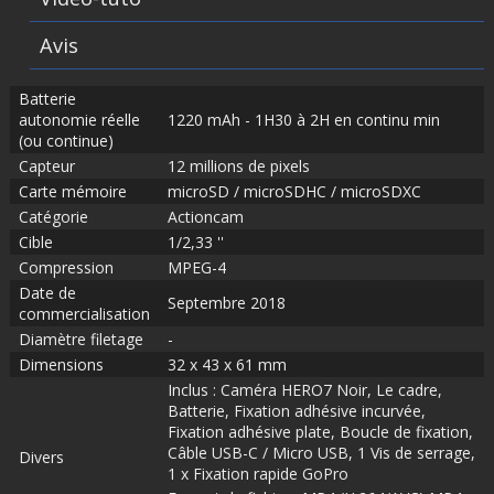
Avis
Batterie
autonomie réelle
1220 mAh - 1H30 à 2H en continu min
(ou continue)
Capteur
12 millions de pixels
Carte mémoire
microSD / microSDHC / microSDXC
Catégorie
Actioncam
Cible
1/2,33 ''
Compression
MPEG-4
Date de
Septembre 2018
commercialisation
Diamètre filetage
-
Dimensions
32 x 43 x 61 mm
Inclus : Caméra HERO7 Noir, Le cadre,
Batterie, Fixation adhésive incurvée,
Fixation adhésive plate, Boucle de fixation,
Câble USB-C / Micro USB, 1 Vis de serrage,
Divers
1 x Fixation rapide GoPro