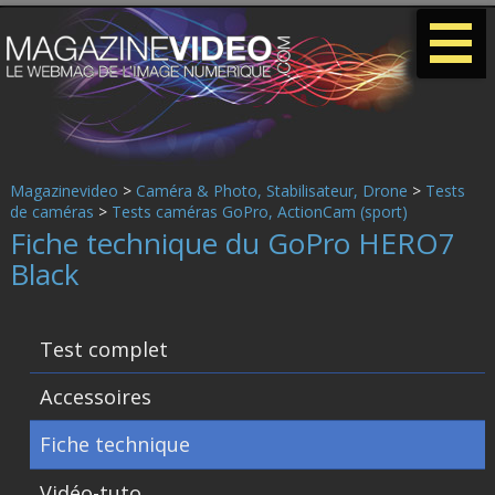
-
-
-
Magazinevideo
>
Caméra & Photo, Stabilisateur, Drone
>
Tests
de caméras
>
Tests caméras GoPro, ActionCam (sport)
Fiche technique du GoPro HERO7
Black
Test complet
Accessoires
Fiche technique
Vidéo-tuto