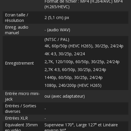
Format de fichier : MP4 (H.264/AVC) MP4
(H.265/HEVC)
Ecran taille /
2 (5,1 cm) px
résolution
Enreg. audio
- (audio WAV)
manuel
(NTSC / PAL)
4K, 60p/50p (HEVC H265), 30/25p, 24/24p
4K 4:3, 30/25p, 24/24
2,7K, 120/100p, 60/50p, 30/25p, 24/24p
Enregistrement
2,7K 4:3, 60/50p, 30/25p, 24/24p
1440p, 60/50p, 30/25p, 24/24p
1080p, 240/200p (HEVC H265)
Entrée micro mini-
oui (avec adaptateur)
jack
Entrées / Sorties
-
diverses
Entrées XLR
-
Equivalent 35mm
Superview 170°, Large 127° et Linéaire
en vidéo
environ 90°