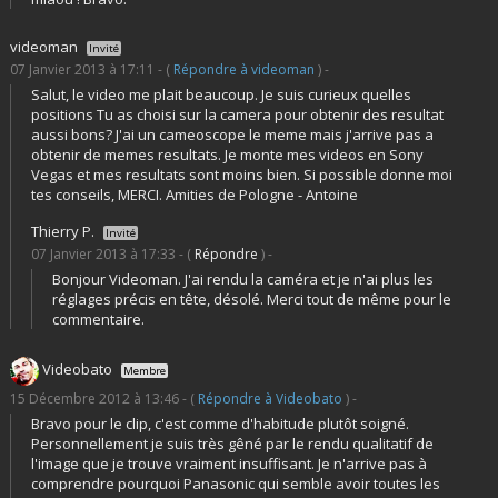
videoman
Invité
07 Janvier 2013 à 17:11 - (
Répondre à videoman
) -
Salut, le video me plait beaucoup. Je suis curieux quelles
positions Tu as choisi sur la camera pour obtenir des resultat
aussi bons? J'ai un cameoscope le meme mais j'arrive pas a
obtenir de memes resultats. Je monte mes videos en Sony
Vegas et mes resultats sont moins bien. Si possible donne moi
tes conseils, MERCI. Amities de Pologne - Antoine
Thierry P.
Invité
07 Janvier 2013 à 17:33 - (
Répondre
) -
Bonjour Videoman. J'ai rendu la caméra et je n'ai plus les
réglages précis en tête, désolé. Merci tout de même pour le
commentaire.
Videobato
Membre
15 Décembre 2012 à 13:46 - (
Répondre à Videobato
) -
Bravo pour le clip, c'est comme d'habitude plutôt soigné.
Personnellement je suis très gêné par le rendu qualitatif de
l'image que je trouve vraiment insuffisant. Je n'arrive pas à
comprendre pourquoi Panasonic qui semble avoir toutes les