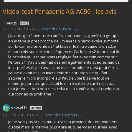
Vidéo-test Panasonic AG-AC90 : les avis
FRANCIS
Invité
27 Juin 2017 à 16:48 - (
Répondre à FRANCIS
) -
j'ai enregistré avec une caméra panasonic ag-ax90 un groupe
en extérieur près proche de 3m avec un micro extéieur monté
sur la camera en entée s1 at laisser le micro camera en s2,je
m'aperçois sur certaines séquences j'ai le son s2 donc celui de
la caméra qui est mauvais ( réglage fait avec soin comme sur
l'entée s1 ) J'avis déjà fait des enregistrements avec les micros
incorporées et je n'avais pas eu ce problème c'est peut être la
cause d'avoir mis un micro externe sur une voie qui fait
saturer le micro incorporé sur l'autre voie bizarre tout de
même ,je pensais que c'était le micro externe car il n'est pas
tout jeune et ben non c'est celui de la caméra. ya t'il quelqu’un
qui connait ce problème ?
exocet17
Membre
18 Juillet 2013 à 14:02 - (
Répondre à exocet17
) -
Je ne sais pas si c'est moi ou si cela provient du remaniement
du site mais je n'arrive plus à lire aucune vidéo tournée avec