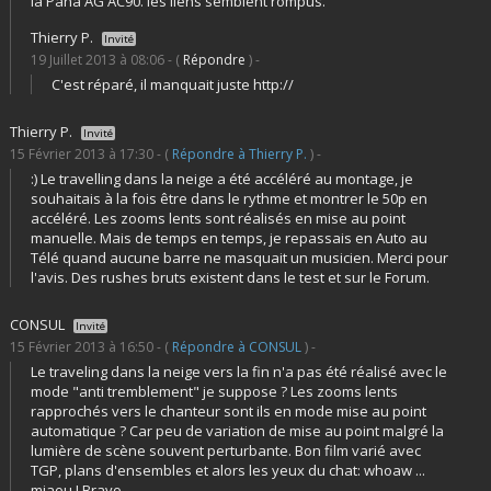
la Pana AG AC90. les liens semblent rompus.
Thierry P.
Invité
19 Juillet 2013 à 08:06 - (
Répondre
) -
C'est réparé, il manquait juste http://
Thierry P.
Invité
15 Février 2013 à 17:30 - (
Répondre à Thierry P.
) -
:) Le travelling dans la neige a été accéléré au montage, je
souhaitais à la fois être dans le rythme et montrer le 50p en
accéléré. Les zooms lents sont réalisés en mise au point
manuelle. Mais de temps en temps, je repassais en Auto au
Télé quand aucune barre ne masquait un musicien. Merci pour
l'avis. Des rushes bruts existent dans le test et sur le Forum.
CONSUL
Invité
15 Février 2013 à 16:50 - (
Répondre à CONSUL
) -
Le traveling dans la neige vers la fin n'a pas été réalisé avec le
mode "anti tremblement" je suppose ? Les zooms lents
rapprochés vers le chanteur sont ils en mode mise au point
automatique ? Car peu de variation de mise au point malgré la
lumière de scène souvent perturbante. Bon film varié avec
TGP, plans d'ensembles et alors les yeux du chat: whoaw ...
miaou ! Bravo.