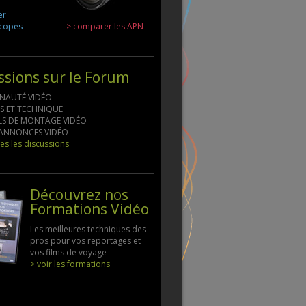
er
scopes
> comparer les APN
ssions sur le Forum
NAUTÉ VIDÉO
LS ET TECHNIQUE
ELS DE MONTAGE VIDÉO
S ANNONCES VIDÉO
tes les discussions
Découvrez nos
Formations Vidéo
Les meilleures techniques des
pros pour vos reportages et
vos films de voyage
> voir les formations