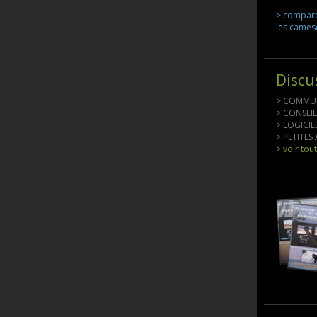
> compar
les came
Discu
> COMMU
> CONSEI
> LOGICI
> PETITE
> voir tou