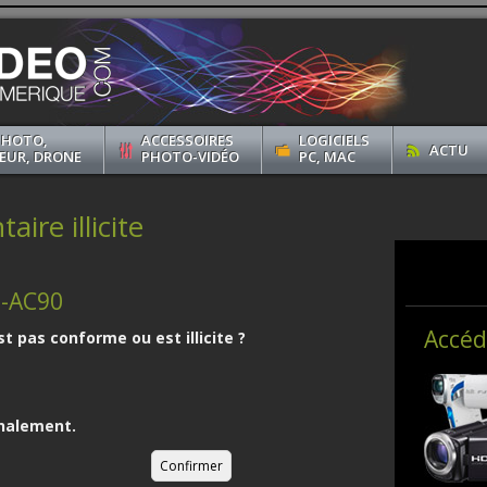
PHOTO,
ACCESSOIRES
LOGICIELS
ACTU
EUR, DRONE
PHOTO-VIDÉO
PC, MAC
ire illicite
G-AC90
Accéd
st pas conforme ou est illicite ?
nalement.