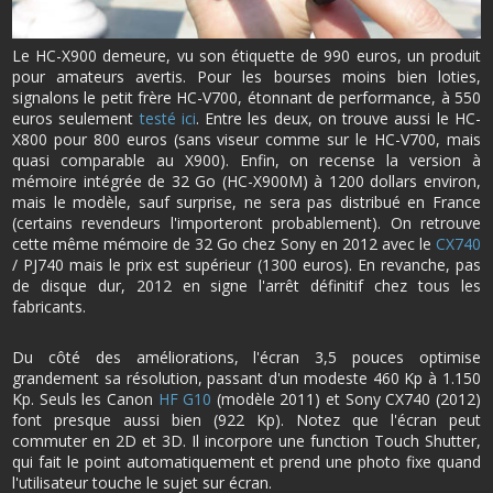
Le HC-X900 demeure, vu son étiquette de 990 euros, un produit
pour amateurs avertis. Pour les bourses moins bien loties,
signalons le petit frère HC-V700, étonnant de performance, à 550
euros seulement
testé ici
. Entre les deux, on trouve aussi le HC-
X800 pour 800 euros (sans viseur comme sur le HC-V700, mais
quasi comparable au X900). Enfin, on recense la version à
mémoire intégrée de 32 Go (HC-X900M) à 1200 dollars environ,
mais le modèle, sauf surprise, ne sera pas distribué en France
(certains revendeurs l'importeront probablement). On retrouve
cette même mémoire de 32 Go chez Sony en 2012 avec le
CX740
/ PJ740 mais le prix est supérieur (1300 euros). En revanche, pas
de disque dur, 2012 en signe l'arrêt définitif chez tous les
fabricants.
Du côté des améliorations, l'écran 3,5 pouces optimise
grandement sa résolution, passant d'un modeste 460 Kp à 1.150
Kp. Seuls les Canon
HF G10
(modèle 2011) et Sony CX740 (2012)
font presque aussi bien (922 Kp). Notez que l'écran peut
commuter en 2D et 3D. Il incorpore une function Touch Shutter,
qui fait le point automatiquement et prend une photo fixe quand
l'utilisateur touche le sujet sur écran.