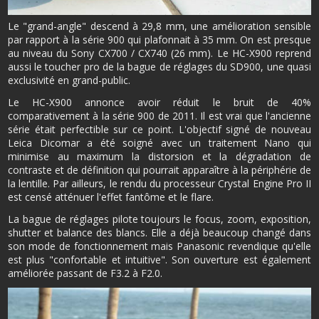
Le "grand-angle" descend à 29,8 mm, une amélioration sensible
par rapport à la série 900 qui plafonnait à 35 mm. On est presque
au niveau du Sony CX700 / CX740 (26 mm). Le HC-X900 reprend
aussi le toucher pro de la bague de réglages du SD900, une quasi
exclusivité en grand-public.
Le HC-X900 annonce avoir réduit le bruit de 40%
comparativement à la série 900 de 2011. Il est vrai que l'ancienne
série était perfectible sur ce point. L'objectif signé de nouveau
Leica Dicomar a été soigné avec un traitement Nano qui
minimise au maximum la distorsion et la dégradation de
contraste et de définition qui pourrait apparaître à la périphérie de
la lentille. Par ailleurs, le rendu du processeur Crystal Engine Pro II
est censé atténuer l'effet fantôme et le flare.
La bague de réglages pilote toujours le focus, zoom, exposition,
shutter et balance des blancs. Elle a déjà beaucoup changé dans
son mode de fonctionnement mais Panasonic revendique qu'elle
est plus "confortable et intuitive". Son ouverture est également
améliorée passant de F3.2 à F2.0.