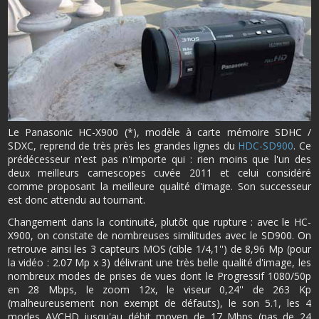
Le Panasonic HC-X900 (*), modèle à carte mémoire SDHC /
SDXC, reprend de très près les grandes lignes du
HDC-SD900
. Ce
prédécesseur n'est pas n'importe qui : rien moins que l'un des
deux meilleurs camescopes cuvée 2011 et celui considéré
comme proposant la meilleure qualité d'image. Son successeur
est donc attendu au tournant.
Changement dans la continuité, plutôt que rupture : avec le HC-
X900, on constate de nombreuses similitudes avec le SD900. On
retrouve ainsi les 3 capteurs MOS (cible 1/4,1'') de 8,96 Mp (pour
la vidéo : 2.07 Mp x 3) délivrant une très belle qualité d'image, les
nombreux modes de prises de vues dont le Progressif 1080/50p
en 28 Mbps, le zoom 12x, le viseur 0,24'' de 263 Kp
(malheureusement non exempt de défauts), le son 5.1, les 4
modes AVCHD jusqu'au débit moyen de 17 Mbps (pas de 24