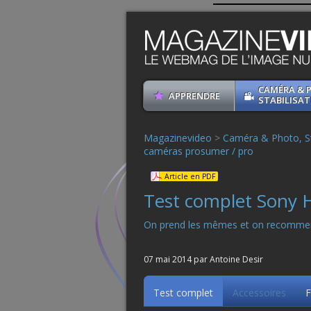
CAMÉRA & 
APPRENDRE
STABILISAT
Magazinevideo
>
Caméra & Photo, St
caméras prosumer / pro
Article en PDF
Test complet Sony
On prend les mêmes et on recommen
07 mai 2014 par Antoine Desir
Test complet
Accessoires
F