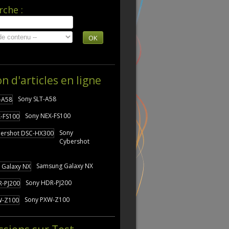
rche :
OK
on d'articles en ligne
Sony SLT-A58
Sony NEX-FS100
Sony
Cybershot
Samsung Galaxy NX
Sony HDR-PJ200
Sony PXW-Z100