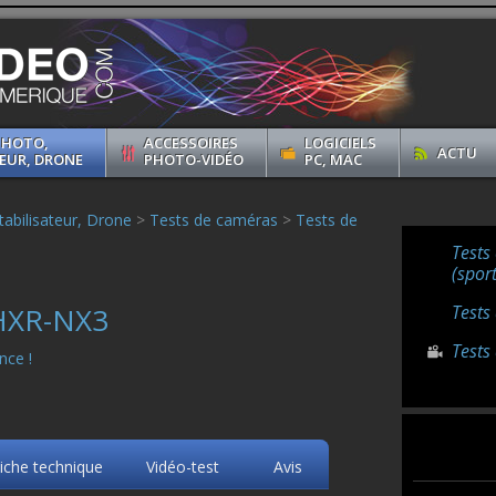
PHOTO,
ACCESSOIRES
LOGICIELS
ACTU
EUR, DRONE
PHOTO-VIDÉO
PC, MAC
abilisateur, Drone
>
Tests de caméras
>
Tests de
Tests
(sport
 HXR-NX3
Tests
Tests
ce !
iche technique
Vidéo-test
Avis