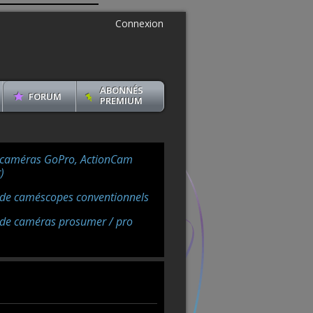
Connexion
ABONNÉS
FORUM
PREMIUM
 caméras GoPro, ActionCam
)
 de caméscopes conventionnels
 de caméras prosumer / pro