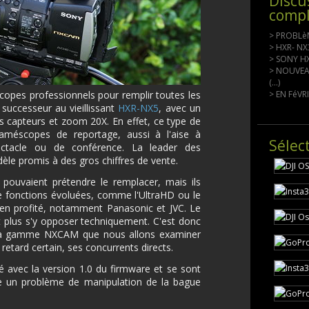
Discu
compl
> PROBLèM
> HXR- NX
> SONY HXR
> NOUVEA
(...)
pes professionnels pour remplir toutes les
> EN FéVRI
successeur au vieillissant
HXR-NX5
, avec un
s capteurs et zoom 20X. En effet, ce type de
méscopes de reportage, aussi à l'aise à
Sélec
pectacle ou de conférence. La leader des
e promis à des gros chiffres de vente.
pouvaient prétendre le remplacer, mais ils
e fonctions évoluées, comme l'UltraHD ou le
n profité, notamment Panasonic et JVC. Le
plus s'y opposer techniquement. C'est donc
la gamme NXCAM que nous allons examiner
 retard certain, ses concurrents directs.
 avec la version 1.0 du firmware et se sont
ige un problème de manipulation de la bague