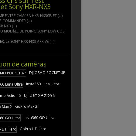
ssions sur Test
et Sony HXR-NX3
E ENTRE CAMéRA HXR-NX30E. ET (...)
3 COMMANDER (...)
 NX3 (...)
U MODèLE DE POING SONY LOW COS
ER, LE SONY HXR-NX3 ARRIVE (...)
tion de caméras
DJI OSMO POCKET 4P
Insta360 Luna Ultra
DJI Osmo Action 6
GoPro Max 2
Insta360 GO Ultra
GoPro LIT Hero