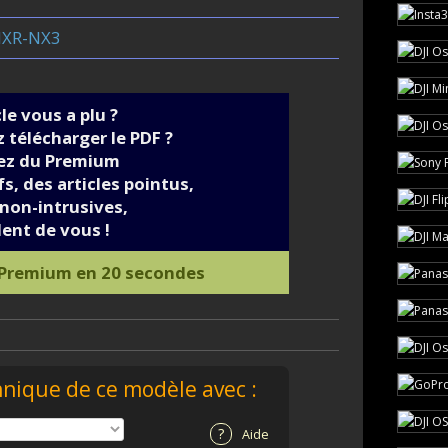
HXR-NX3
cle vous a plu ?
 télécharger le PDF ?
iez du Premium
s, des articles pointus,
non-intrusives,
ent de vous !
 Premium en 20 secondes
hnique de ce modèle avec :
?
Aide