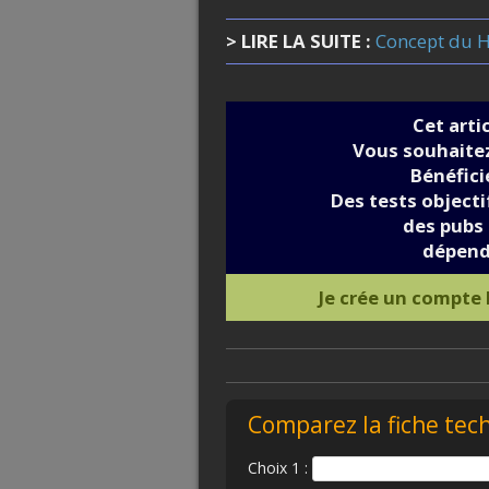
> LIRE LA SUITE :
Concept du 
Cet arti
Vous souhaitez
Bénéfic
Des tests objectif
des pubs 
dépend
Je crée un compte
Comparez la fiche tec
Choix 1 :