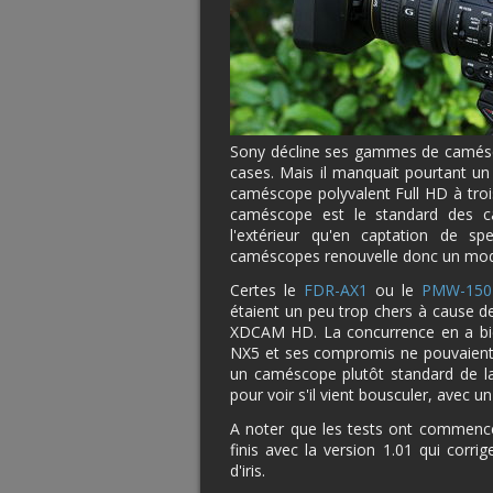
Sony décline ses gammes de camésco
cases. Mais il manquait pourtant un 
caméscope polyvalent Full HD à troi
caméscope est le standard des ca
l'extérieur qu'en captation de s
caméscopes renouvelle donc un modèl
Certes le
FDR-AX1
ou le
PMW-150
étaient un peu trop chers à cause d
XDCAM HD. La concurrence en a bie
NX5 et ses compromis ne pouvaient 
un caméscope plutôt standard de 
pour voir s'il vient bousculer, avec un
A noter que les tests ont commencé
finis avec la version 1.01 qui corr
d'iris.