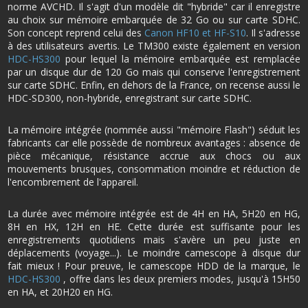
norme AVCHD. Il s'agit d'un modèle dit "hybride" car il enregistre
au choix sur mémoire embarquée de 32 Go ou sur carte SDHC.
Son concept reprend celui des
Canon HF10 et HF-S10
. Il s'adresse
à des utilisateurs avertis. Le TM300 existe également en version
HDC-HS300
pour lequel la mémoire embarquée est remplacée
par un disque dur de 120 Go mais qui conserve l'enregistrement
sur carte SDHC. Enfin, en dehors de la France, on recense aussi le
HDC-SD300, non-hybride, enregistrant sur carte SDHC.
La mémoire intégrée (nommée aussi "mémoire Flash") séduit les
fabricants car elle possède de nombreux avantages : absence de
pièce mécanique, résistance accrue aux chocs ou aux
mouvements brusques, consommation moindre et réduction de
l'encombrement de l'appareil.
La durée avec mémoire intégrée est de 4H en HA, 5H20 en HG,
8H en HX, 12H en HE. Cette durée est suffisante pour les
enregistrements quotidiens mais s'avère un peu juste en
déplacements (voyage...). Le moindre camescope à disque dur
fait mieux ! Pour preuve, le camescope HDD de la marque, le
HDC-HS300
, offre dans les deux premiers modes, jusqu'à 15H50
en HA, et 20H20 en HG.