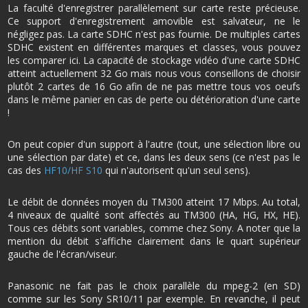
La faculté d'enregistrer parallèlement sur carte reste précieuse.
Ce support d'enregistrement amovible est salvateur, ne le
négligez pas. La carte SDHC n'est pas fournie. De multiples cartes
SDHC existent en différentes marques et classes, vous pouvez
les comparer ici. La capacité de stockage vidéo d'une carte SDHC
atteint actuellement 32 Go mais nous vous conseillons de choisir
plutôt 2 cartes de 16 Go afin de ne pas mettre tous vos oeufs
dans le même panier en cas de perte ou détérioration d'une carte
!
On peut copier d'un support à l'autre (tout, une sélection libre ou
une sélection par date) et ce, dans les deux sens (ce n'est pas le
cas des
HF10/HF S10
qui n'autorisent qu'un seul sens).
Le débit de données moyen du TM300 atteint 17 Mbps. Au total,
4 niveaux de qualité sont affectés au TM300 (HA, HG, HX, HE).
Tous ces débits sont variables, comme chez Sony. A noter que la
mention du débit s'affiche clairement dans le quart supérieur
gauche de l'écran/viseur.
Panasonic ne fait pas le choix parallèle du mpeg-2 (en SD)
comme sur les Sony SR10/11 par exemple. En revanche, il peut