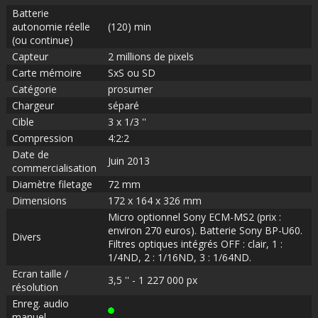
Batterie
autonomie réelle
(120) min
(ou continue)
Capteur
2 millions de pixels
Carte mémoire
SxS ou SD
Catégorie
prosumer
Chargeur
séparé
Cible
3 x 1/3 ''
Compression
4:2:2
Date de
Juin 2013
commercialisation
Diamètre filetage
72 mm
Dimensions
172 x 164 x 326 mm
Micro optionnel Sony ECM-MS2 (prix :
environ 270 euros). Batterie Sony BP-U60.
Divers
Filtres optiques intégrés OFF : clair, 1 :
1/4ND, 2 : 1/16ND, 3 : 1/64ND.
Ecran taille /
3,5 '' - 1 227 000 px
résolution
Enreg. audio
manuel