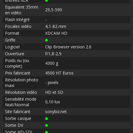
Entrées XLR
Equivalent 35mm
29,5-590
en vidéo
Flash intégré
-
Focales vidéo
4,1-82 mm
Format
XDCAM HD
Griffe
Logiciel
Clip Browser version 2.6
Ouverture
f/1,8-2,9
Poids nu (ou
4300 g
complet)
Prix fabricant
4500 HT Euros
Résolution photo
- pixels
maxi
Résolution vidéo
HD et SD
Sensibilité mode
0,10 lux
Nuit/Normal
Site fabricant
sonybiz.net
Sortie casque
Sortie DV
Sortie HD-SDI