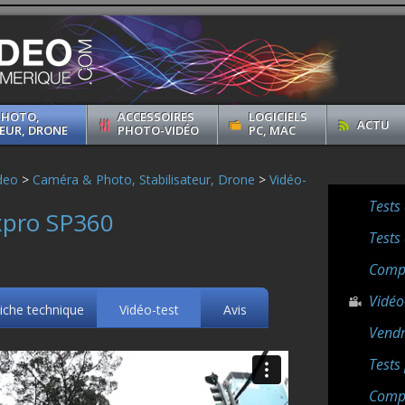
PHOTO,
ACCESSOIRES
LOGICIELS
ACTU
EUR, DRONE
PHOTO-VIDÉO
PC, MAC
deo
>
Caméra & Photo, Stabilisateur, Drone
>
Vidéo-
Tests
xpro SP360
Tests
Compa
Vidéo
iche technique
Vidéo-test
Avis
Vendr
Tests
Compa