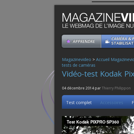
CAMÉRA & 
APPRENDRE
STABILISAT
Magazinevideo
>
Accueil Magazinevi
tests de caméras
Vidéo-test Kodak Pi
04 décembre 2014 par
Thierry Philippon
Test complet
Accessoires
F