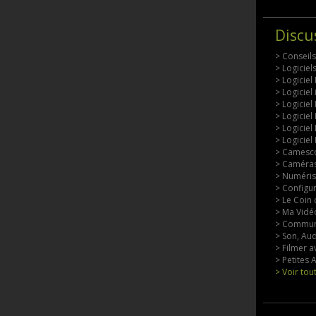
Discu
> Conseil
> Logicie
> Logiciel
> Logiciel
> Logiciel
> Logiciel
> Logiciel
> Logiciel
> Camesco
> Caméras
> Numérisa
> Configu
> Le Coin 
> Ma Vidéo
> Commun
> Son, Aud
> Filmer a
> Petites
> Voir tou