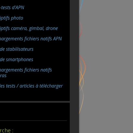
-tests d'APN
iptifs photo
iptifs caméra, gimbal, drone
hargements fichiers natifs APN
de stabilisateurs
 de smartphones
hargements fichiers natifs
ras
s tests / articles à télécharger
rche :