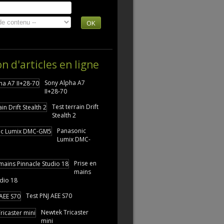
OK
on d'articles en ligne
Sony Alpha A7
II+28-70
Test terrain Drift
Stealth 2
Panasonic
Lumix DMC-
Prise en
mains
udio 18
Test PNJ AEE S70
Newtek Tricaster
mini