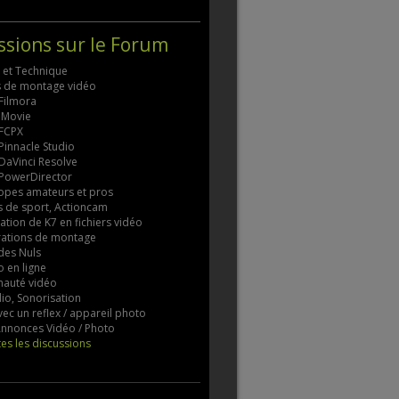
ssions sur le Forum
s et Technique
ls de montage vidéo
 Filmora
 iMovie
 FCPX
 Pinnacle Studio
 DaVinci Resolve
 PowerDirector
pes amateurs et pros
 de sport, Actioncam
tion de K7 en fichiers vidéo
rations de montage
des Nuls
 en ligne
auté vidéo
io, Sonorisation
vec un reflex / appareil photo
 Annonces Vidéo / Photo
tes les discussions