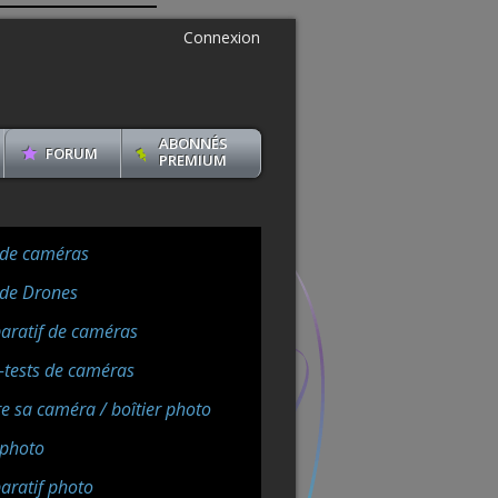
Connexion
ABONNÉS
FORUM
PREMIUM
 de caméras
 de Drones
ratif de caméras
-tests de caméras
e sa caméra / boîtier photo
 photo
ratif photo