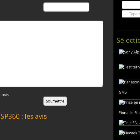
Sélecti
GM5
 avis
Pinnacle St
SP360 : les avis