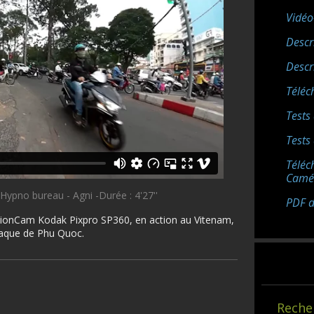
Vidéo
Descr
Descr
Téléc
Tests 
Tests
Téléc
Camé
 Hypno bureau - Agni -Durée : 4'27''
PDF de
'ActionCam Kodak Pixpro SP360, en action au Vitenam,
isiaque de Phu Quoc.
Reche