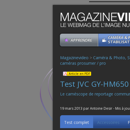
CAMÉRA & 
APPRENDRE
STABILISAT
Magazinevideo
>
Caméra & Photo, St
caméras prosumer / pro
Article en PDF
Test JVC GY-HM650
Le caméscope de reportage commun
19 mars 2013 par Antoine Desir - Mis à jou
Test complet
Accessoires
F