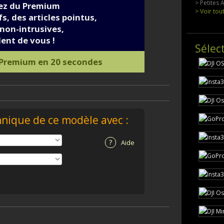
> Petites
iez du Premium
> Voir tou
s, des articles pointus,
non-intrusives,
ent de vous !
Sélec
 Premium en 20 secondes
hnique de ce modèle avec :
?
Aide