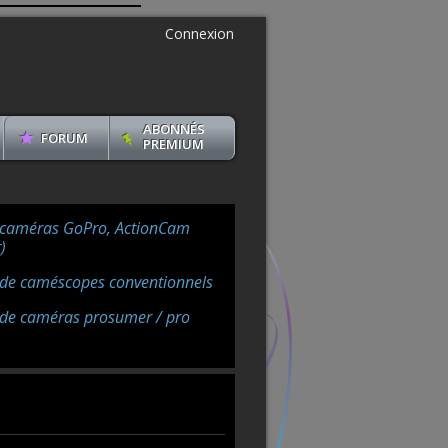
Connexion
ABONNÉS
FORUM
PREMIUM
 caméras GoPro, ActionCam
)
 de caméscopes conventionnels
 de caméras prosumer / pro