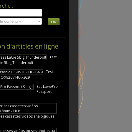
rche :
OK
on d'articles en ligne
Test
ie 5big Thunderbolt
Test
HC-X920 / HC-X929
Sac LowePro
Passport
es cassettes vidéos analogiques