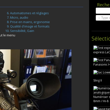
Reche
Automatismes et réglages
Micro, audio
Prise en mains, ergonomie
Qualité d'image et formats
Sensibilité, Gain
ut le menu
Sélecti
express LaC
Panasonic 
Sling II
Numériser s
8mm / Hi-8