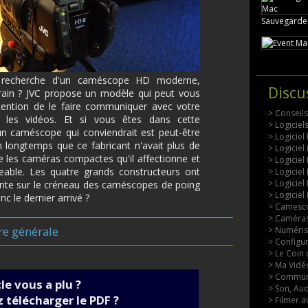
Sauvegarder
a recherche d'un caméscope HD moderne,
Discu
errain ? JVC propose un modèle qui peut vous
intention de le faire communiquer avec votre
> Conseil
ite les vidéos. Et si vous êtes dans cette
> Logicie
un caméscope qui conviendrait est peut-être
> Logiciel
ien longtemps que ce fabricant n'avait plus de
> Logiciel
 les caméras compactes qu'il affectionne et
> Logiciel
geable. Les quatre grands constructeurs ont
> Logiciel
> Logiciel
ante sur le créneau des caméscopes de poing
> Logiciel
c le dernier arrivé ?
> Camesco
> Caméras
re générale
> Numérisa
> Configu
> Le Coin 
> Ma Vidéo
> Commun
cle vous a plu ?
> Son, Aud
 télécharger le PDF ?
> Filmer a