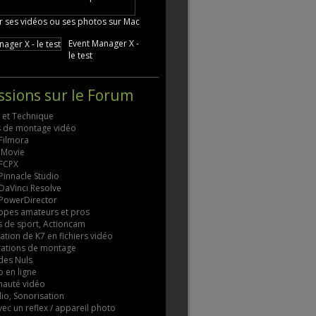
 ses vidéos ou ses photos sur Mac
Event Manager X -
le test
ssions sur le Forum
s et Technique
ls de montage vidéo
 Filmora
 iMovie
 FCPX
 Pinnacle Studio
 DaVinci Resolve
 PowerDirector
pes amateurs et pros
 de sport, Actioncam
tion de K7 en fichiers vidéo
rations de montage
des Nuls
 en ligne
auté vidéo
io, Sonorisation
vec un reflex / appareil photo