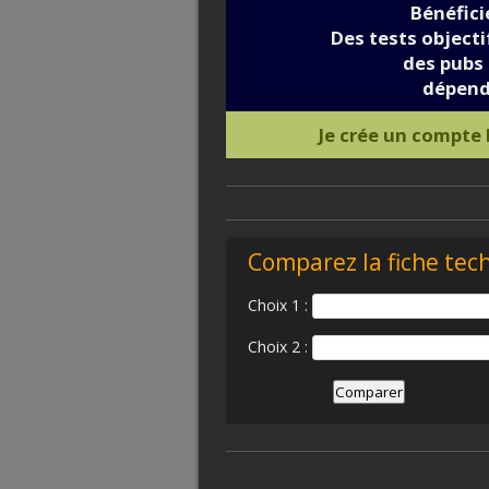
Bénéfic
Des tests objectif
des pubs 
dépend
Je crée un compte
Comparez la fiche tec
Choix 1 :
Choix 2 :