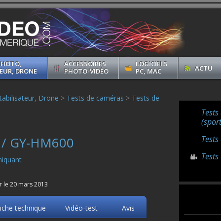
PHOTO,
ACCESSOIRES
LOGICIELS
ACTU
EUR, DRONE
PHOTO-VIDÉO
PC, MAC
abilisateur, Drone
>
Tests de caméras
>
Tests de
Tests
(sport
 / GY-HM600
Tests
Tests
iquant
r le 20 mars 2013
iche technique
Vidéo-test
Avis