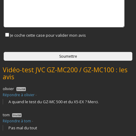
Je coche cette case pour valider mon avis
Vidéo-test JVC GZ-MC200 / GZ-MC100 : les
avis
olivier
Invité
Répondre à olivier
-
A quand le test du GZ-MC 500 et du X5-EX ? Merci.
tom
Invité
Répondre à tom
-
Pas mal du tout