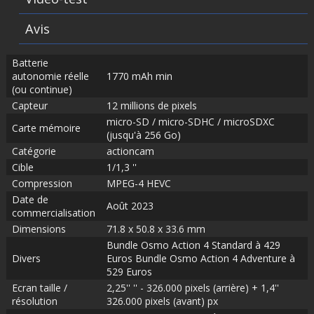
Avis
Batterie
autonomie réelle
1770 mAh min
(ou continue)
Capteur
12 millions de pixels
micro-SD / micro-SDHC / microSDXC
Carte mémoire
(jusqu'à 256 Go)
Catégorie
actioncam
Cible
1/1,3 ''
Compression
MPEG-4 HEVC
Date de
Août 2023
commercialisation
Dimensions
71.8 x 50.8 x 33.6 mm
Bundle Osmo Action 4 Standard à 429
Divers
Euros Bundle Osmo Action 4 Adventure à
529 Euros
Ecran taille /
2,25'' '' - 326.000 pixels (arrière) + 1,4''
résolution
326.000 pixels (avant) px