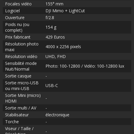
Focales vidéo
155° mm
Logiciel
DJI Mimo + LightCut
Ouverture
f/2.8
Poids nu (ou
154 g
complet)
Prix fabricant
429 Euros
Résolution photo
4000 x 2256 pixels
maxi
Résolution vidéo
UHD, FHD
Sensibilité mode
Photo: 100-12800 / Vidéo: 100-12800 lux
Nuit/Normal
Sortie casque
-
Sortie micro-USB
USB-C
ou mini-USB
Sortie Mini (micro)
-
HDMI
Sortie multi / AV
-
Stabilisateur
électronique
Torche
-
Viseur / Taille /
-