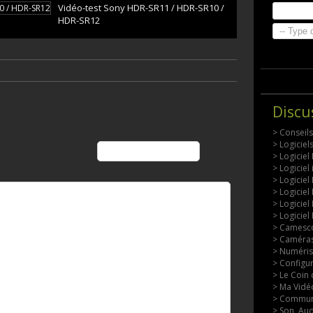
Vidéo-test Sony HDR-SR11 / HDR-SR10 /
HDR-SR12
Discu
> Conseil
> Logicie
> Logiciel
> Logiciel
> Logiciel
> Logiciel
> Logiciel
> Logiciel
> Camesco
> Caméras
> Numérisa
> Configu
> Le Coin 
> Ma Vidéo
> Commun
> Son, Aud