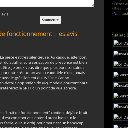
> Filmer a
> Petites
> Voir tou
 avis
e fonctionnement : les avis
Sélec
 La pièce est très silencieuse. Au casque, attention,
er du souffle, et la sensation de présence est bien
-être, je peux vous dire que plusieurs centaines
par notre rédaction avec ce modèle n'ont jamais
z avec le grésillement du HV30 de Canon
o-details.php?videoId=302
), modèle pourtant haut
référerez le SR11 d'un point de vue sonore.
o "bruit de fonctionnement" contient déjà ce bruit
, il est constant et s'entend aussi bien sur le
 facile) ou sur ordi). pour moi c'est un handicap