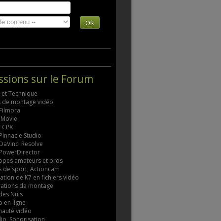
OK
ssions sur le Forum
s et Technique
ls de montage vidéo
 Filmora
 iMovie
 FCPX
 Pinnacle Studio
 DaVinci Resolve
 PowerDirector
pes amateurs et pros
 de sport, Actioncam
tion de K7 en fichiers vidéo
rations de montage
des Nuls
 en ligne
auté vidéo
io, Sonorisation