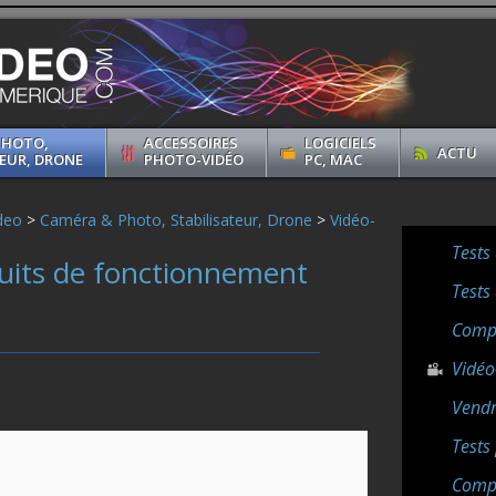
PHOTO,
ACCESSOIRES
LOGICIELS
ACTU
EUR, DRONE
PHOTO-VIDÉO
PC, MAC
deo
>
Caméra & Photo, Stabilisateur, Drone
>
Vidéo-
Tests
uits de fonctionnement
Tests
Compa
Vidéo
Vendr
Tests
Compa