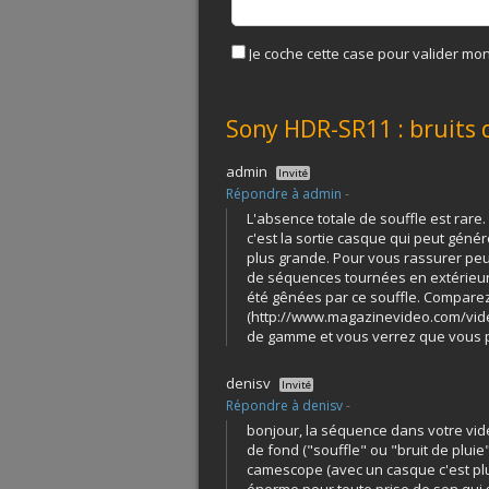
Je coche cette case pour valider mon
Sony HDR-SR11 : bruits d
admin
Invité
Répondre à admin
-
L'absence totale de souffle est rare.
c'est la sortie casque qui peut génér
plus grande. Pour vous rassurer peut
de séquences tournées en extérieur 
été gênées par ce souffle. Compare
(
http://www.magazinevideo.com/vide
de gamme et vous verrez que vous p
denisv
Invité
Répondre à denisv
-
bonjour, la séquence dans votre vide
de fond ("souffle" ou "bruit de pluie"
camescope (avec un casque c'est plus