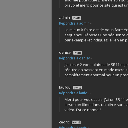
énorme pour toute prise de son qui s
bravo et merci pour ce site qui est u
admin
Invité
Répondre à admin
-
Le mieux à faire est de nous faire é
séquence. Déposez une séquence d
par exemple) et indiquez le lien en p
denisv
Invité
Répondre à denisv
-
j'ai testé 2 exemplaires de SR11 et j
réduire en passant en mode micro zo
complétement anormal pour un prod
laufou
Invité
Répondre à laufou
-
Merci pour vos essais. J'ai un SR 11 
lorsqu'on filme dans un pièce sans a
vidéo. Est-ce normal?
cedric
Invité
Répondre à cedric
-