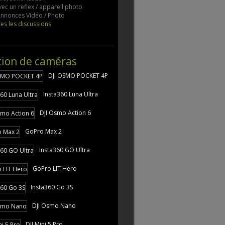
vec un reflex / appareil photo
 Annonces Vidéo / Photo
tes les discussions
tion de caméras
DJI OSMO POCKET 4P
Insta360 Luna Ultra
DJI Osmo Action 6
GoPro Max 2
Insta360 GO Ultra
GoPro LIT Hero
Insta360 Go 3S
DJI Osmo Nano
DJI Mini 5 Pro