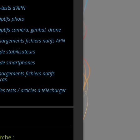
-tests d'APN
iptifs photo
iptifs caméra, gimbal, drone
hargements fichiers natifs APN
de stabilisateurs
 de smartphones
hargements fichiers natifs
ras
s tests / articles à télécharger
rche :