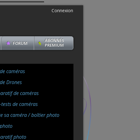
Connexion
ABONNÉS
FORUM
PREMIUM
 de caméras
 de Drones
ratif de caméras
-tests de caméras
e sa caméra / boîtier photo
 photo
ratif photo