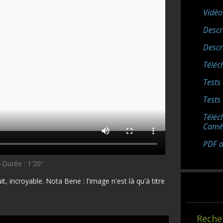
Vidéo
Descr
Descr
Téléc
Tests 
Tests
Téléc
Camé
PDF de
Durée : 1'20''
 incroyable. Nota Bene : l'image n'est là qu'à titre
Reche