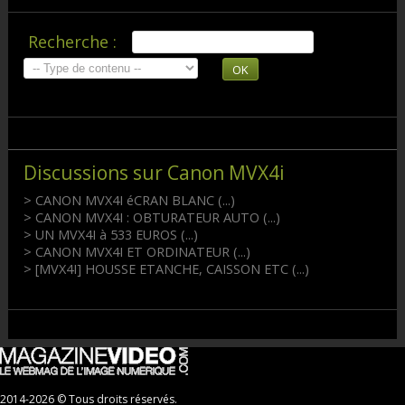
Recherche :
OK
Discussions sur Canon MVX4i
> CANON MVX4I éCRAN BLANC (...)
> CANON MVX4I : OBTURATEUR AUTO (...)
> UN MVX4I à 533 EUROS (...)
> CANON MVX4I ET ORDINATEUR (...)
> [MVX4I] HOUSSE ETANCHE, CAISSON ETC (...)
2014-2026 © Tous droits réservés.