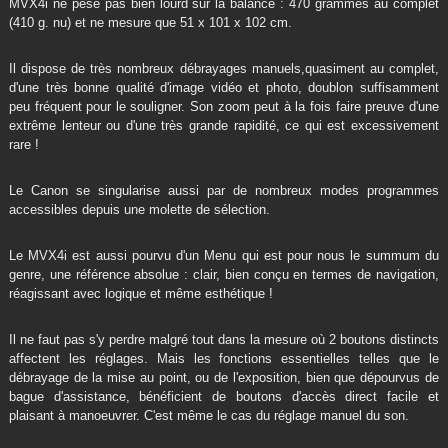
MVX4i ne pèse pas bien lourd sur la balance : 470 grammes au complet
(410 g. nu) et ne mesure que 51 x 101 x 102 cm.
Il dispose de très nombreux débrayages manuels,quasiment au complet,
d'une très bonne qualité d'image vidéo et photo, doublon suffisamment
peu fréquent pour le souligner. Son zoom peut à la fois faire preuve d'une
extrême lenteur ou d'une très grande rapidité, ce qui est excessivement
rare !
Le Canon se singularise aussi par de nombreux modes programmes
accessibles depuis une molette de sélection.
Le MVX4i est aussi pourvu d'un Menu qui est pour nous le summum du
genre, une référence absolue : clair, bien conçu en termes de navigation,
réagissant avec logique et même esthétique !
Il ne faut pas s'y perdre malgré tout dans la mesure où 2 boutons distincts
affectent les réglages. Mais les fonctions essentielles telles que le
débrayage de la mise au point, ou de l'exposition, bien que dépourvus de
bague d'assistance, bénéficient de boutons d'accès direct facile et
plaisant à manoeuvrer. C'est même le cas du réglage manuel du son.