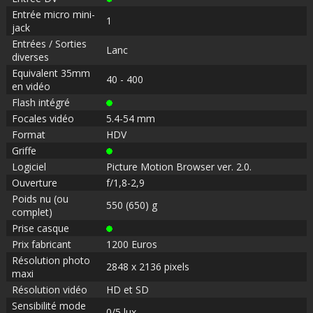
Entrée micro mini-
1
jack
Entrées / Sorties
Lanc
diverses
Equivalent 35mm
40 - 400
en vidéo
Flash intégré
Focales vidéo
5.4-54 mm
Format
HDV
Griffe
Logiciel
Picture Motion Browser ver. 2.0.
Ouverture
f/1,8-2,9
Poids nu (ou
550 (650) g
complet)
Prise casque
Prix fabricant
1200 Euros
Résolution photo
2848 x 2136 pixels
maxi
Résolution vidéo
HD et SD
Sensibilité mode
0/5 lux