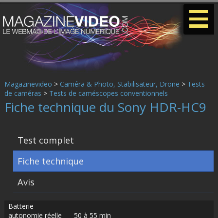
-
-
-
Magazinevideo
>
Caméra & Photo, Stabilisateur, Drone
>
Tests
de caméras
>
Tests de caméscopes conventionnels
Fiche technique du Sony HDR-HC9
Test complet
Fiche technique
Avis
Batterie
autonomie réelle
50 à 55 min