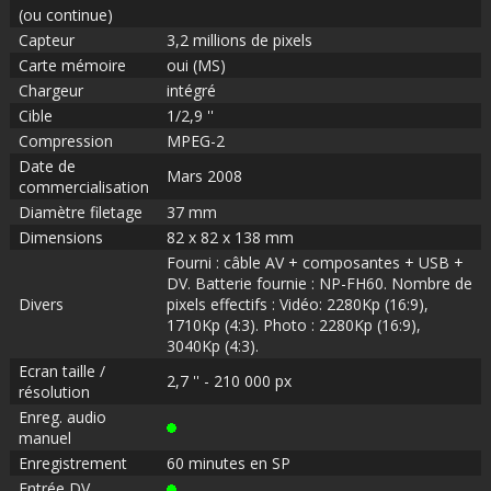
(ou continue)
Capteur
3,2 millions de pixels
Carte mémoire
oui (MS)
Chargeur
intégré
Cible
1/2,9 ''
Compression
MPEG-2
Date de
Mars 2008
commercialisation
Diamètre filetage
37 mm
Dimensions
82 x 82 x 138 mm
Fourni : câble AV + composantes + USB +
DV. Batterie fournie : NP-FH60. Nombre de
Divers
pixels effectifs : Vidéo: 2280Kp (16:9),
1710Kp (4:3). Photo : 2280Kp (16:9),
3040Kp (4:3).
Ecran taille /
2,7 '' - 210 000 px
résolution
Enreg. audio
manuel
Enregistrement
60 minutes en SP
Entrée DV