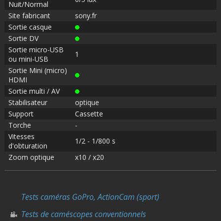
Nuit/Normal
Site fabricant
sony.fr
Sortie casque
Sortie DV
Sortie micro-USB
1
ou mini-USB
Sortie Mini (micro)
HDMI
Sortie multi / AV
Stabilisateur
optique
Support
Cassette
Torche
-
Vitesses
1/2 - 1/800 s
d'obturation
Zoom optique
x10 / x20
Tests caméras GoPro, ActionCam (sport)
Tests de caméscopes conventionnels