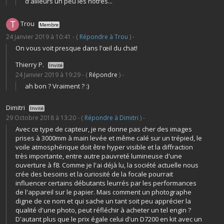
d'ailleurs un peu les nôtres...
Trou
Membre
24 Janvier 2019 à 10:41 - (
Répondre à Trou
) -
On vous voit presque dans l'œil du chat!
Thierry P.
Invité
24 Janvier 2019 à 19:29 - (
Répondre
) -
ah bon ? Vraiment ? :)
Dimitri
Invité
29 Octobre 2018 à 13:20 - (
Répondre à Dimitri
) -
Avec ce type de capteur, je ne donne pas cher des images
prises à 3000mm à main levée et même calé sur un trépied, le
voile atmosphérique doit être hyper visible et la diffraction
très importante, entre autre pauvreté lumineuse d'une
ouverture à f8. Comme je l'ai déjà lu, la société actuelle nous
crée des besoins et la curiosité de la focale pourrait
influencer certains débutants leurrés par les performances
de l'appareil sur le papier. Mais comment un photographe
digne de ce nom et qui sache un tant soit peu apprécier la
qualité d'une photo, peut réfléchir à acheter un tel engin ?
D'autant plus que le prix égale celui d'un D7200 en kit avec un