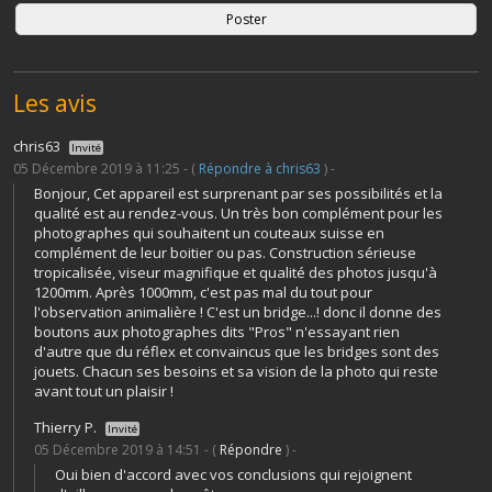
Les avis
chris63
Invité
05 Décembre 2019 à 11:25 - (
Répondre à chris63
) -
Bonjour, Cet appareil est surprenant par ses possibilités et la
qualité est au rendez-vous. Un très bon complément pour les
photographes qui souhaitent un couteaux suisse en
complément de leur boitier ou pas. Construction sérieuse
tropicalisée, viseur magnifique et qualité des photos jusqu'à
1200mm. Après 1000mm, c'est pas mal du tout pour
l'observation animalière ! C'est un bridge...! donc il donne des
boutons aux photographes dits "Pros" n'essayant rien
d'autre que du réflex et convaincus que les bridges sont des
jouets. Chacun ses besoins et sa vision de la photo qui reste
avant tout un plaisir !
Thierry P.
Invité
05 Décembre 2019 à 14:51 - (
Répondre
) -
Oui bien d'accord avec vos conclusions qui rejoignent