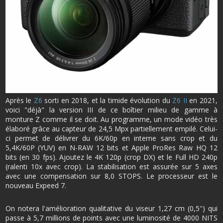
Après le
Z6
sorti en 2018, et la timide évolution du
Z6 II
en 2021,
voici "déjà" la version III de ce boîtier milieu de gamme à
monture Z comme il se doit. Au programme, un mode vidéo très
élaboré grâce au capteur de 24,5 Mpx partiellement empilé. Celui-
ci permet de délivrer du 6K/60p en interne sans crop et du
5,4K/60P (YUV) en N-RAW 12 bits et Apple ProRes Raw HQ 12
bits (en 30 fps). Ajoutez le 4K 120p (crop DX) et le Full HD 240p
(ralenti 10x avec crop). La stabilisation est assurée sur 5 axes
avec une compensation sur 8,0 STOPS. Le processeur est le
nouveau Expeed 7.
On notera l'amélioration qualitative du viseur 1,27 cm (0,5'') qui
passe à 5,7 millions de points avec une luminosité de 4000 NITS