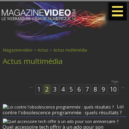
-
-
-
Magazinevideo
>
Actus
>
Actus multimédia
Actus multimédia
Pages
1
2
3
4
5
6
7
8
9
10
<<
>>
Loi
contre l'obsolescence programmée : quels résultats ?
Quel accessoire tech offrir à un ado pour son