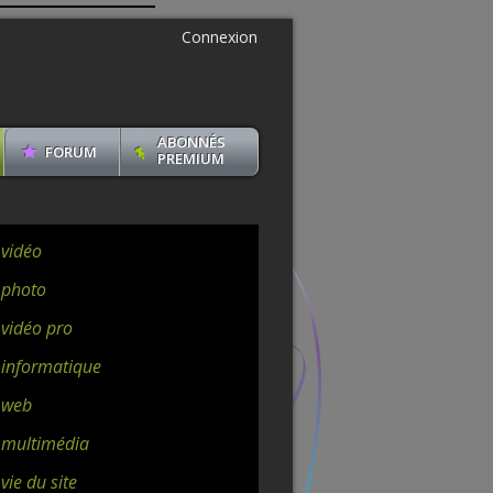
Connexion
ABONNÉS
FORUM
PREMIUM
 vidéo
 photo
 vidéo pro
 informatique
 web
 multimédia
vie du site