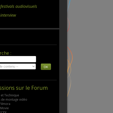
 festivals audiovisuels
 interview
rche :
OK
ssions sur le Forum
s et Technique
ls de montage vidéo
 Filmora
 iMovie
 FCPX