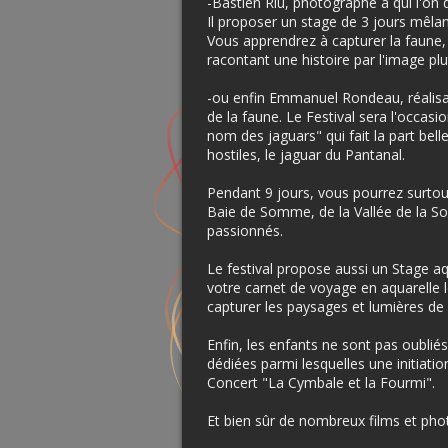
-Bastien Riu, photographe à qui l'on
Il proposer un stage de 3 jours mêlan
Vous apprendrez à capturer la faune, 
racontant une histoire par l'image p
-ou enfin Emmanuel Rondeau, réalisa
de la faune. Le Festival sera l'occas
nom des jaguars" qui fait la part bell
hostiles, le jaguar du Pantanal.
Pendant 9 jours, vous pourrez surtout
Baie de Somme, de la Vallée de la 
passionnés.
Le festival propose aussi un Stage a
votre carnet de voyage en aquarelle 
capturer les paysages et lumières d
Enfin, les enfants ne sont pas oublié
dédiées parmi lesquelles une initiatio
Concert "La Cymbale et la Fourmi".
Et bien sûr de nombreux films et phot