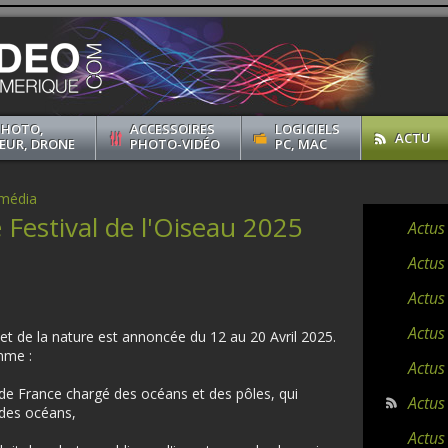
PHOTO,
ACCESSOIRES
LOGICIELS
ACTU
EUR, DRONE
PHOTO-VIDÉO
PC, MAC
imédia
 Festival de l'Oiseau 2025
Actus
Actus
Actus
Actus
 et de la nature est annoncée du 12 au 20 Avril 2025.
mme :
Actus
 de France chargé des océans et des pôles, qui
Actus
t des océans,
Actus 