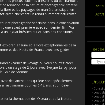
 doit des photos sublimes d'insectes ou de chamois,.
t observation de la nature et photographie créative.
Actus
la flore et les paysages de manière artistique, en
Actus
lutôt qu'en cherchant un rendu purement naturaliste.
teur et photographe spécialisé dans la conservation
ion d'une avant-première avec son dernier film "Au
e à un jaguar brésilien qui vit dans des conditions
 explorer la faune et la flore exceptionnelles de la
Reche
Somme et des Hauts-de-France avec des guides
quarelle /carnet de voyage où vous pourrez créer
lors d'un stage de 2 jours avec Evelyne Leroy, pour
e la Baie de Somme.
Discu
s avec des animations qui leur sont spécialement
n à l'astronomie pour les 6-12 ans, et un Ciné-
> Conseil
> Logicie
> Logiciel
o sur la thématique de l'Oiseau et de la Nature.
> Logiciel
> Logiciel