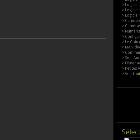
> Logiciel
> Logiciel
> Logiciel
> Camesco
> Caméras
> Numérisa
> Configu
> Le Coin 
> Ma Vidéo
> Commun
> Son, Aud
> Filmer a
> Petites
> Voir tou
Sélec