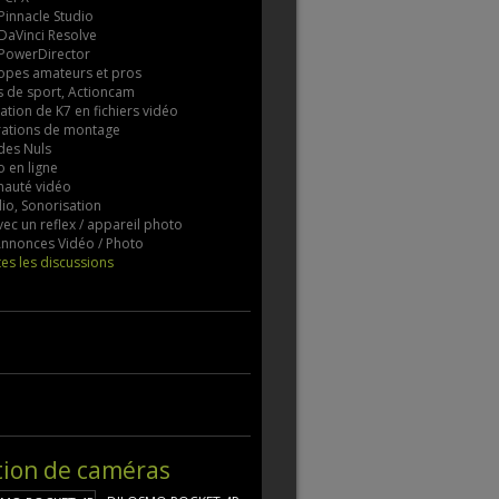
 Pinnacle Studio
 DaVinci Resolve
 PowerDirector
pes amateurs et pros
 de sport, Actioncam
tion de K7 en fichiers vidéo
rations de montage
des Nuls
 en ligne
auté vidéo
io, Sonorisation
vec un reflex / appareil photo
 Annonces Vidéo / Photo
tes les discussions
tion de caméras