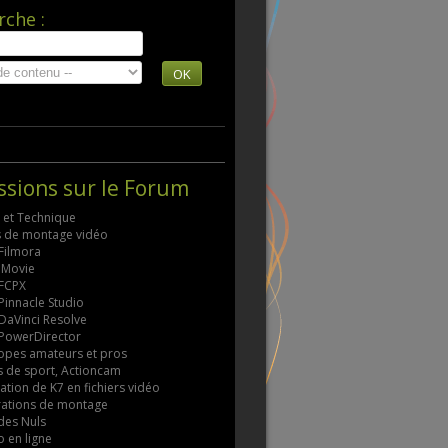
rche :
OK
ssions sur le Forum
s et Technique
ls de montage vidéo
 Filmora
 iMovie
 FCPX
 Pinnacle Studio
 DaVinci Resolve
 PowerDirector
pes amateurs et pros
 de sport, Actioncam
tion de K7 en fichiers vidéo
rations de montage
des Nuls
 en ligne