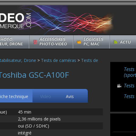
PHOTO,
ACCESSOIRES
LOGICIELS
ACTU
EUR, DRONE
PHOTO-VIDÉO
PC, MAC
abilisateur, Drone
>
Tests de caméras
>
Tests de
Tests
 Toshiba GSC-A100F
(sport
Tests
Tests
iche technique
Video
Avis
nue)
45 min
2,36 millions de pixels
oui (SD / SDHC)
intégré