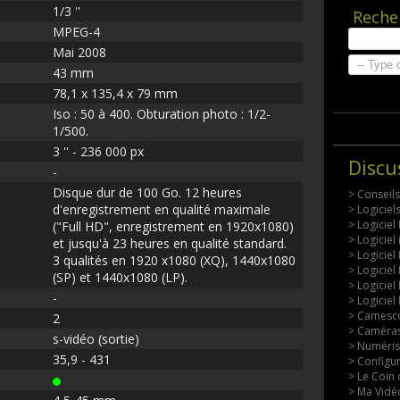
1/3 ''
Reche
MPEG-4
Mai 2008
43 mm
78,1 x 135,4 x 79 mm
Iso : 50 à 400. Obturation photo : 1/2-
1/500.
3 '' - 236 000 px
Discu
-
Disque dur de 100 Go. 12 heures
> Conseil
d'enregistrement en qualité maximale
> Logicie
> Logiciel
("Full HD", enregistrement en 1920x1080)
> Logiciel
et jusqu'à 23 heures en qualité standard.
> Logiciel
3 qualités en 1920 x1080 (XQ), 1440x1080
> Logiciel
(SP) et 1440x1080 (LP).
> Logiciel
-
> Logiciel
> Camesco
2
> Caméras
s-vidéo (sortie)
> Numérisa
35,9 - 431
> Configu
> Le Coin 
> Ma Vidéo