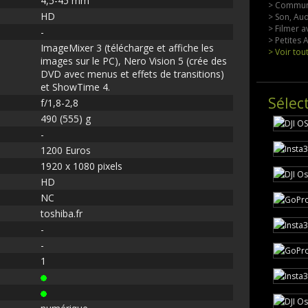
4,5-45 mm
> Commun
HD
> Son, Aud
> Filmer a
-
> Petites
ImageMixer 3 (télécharge et affiche les
> Voir tou
images sur le PC), Nero Vision 5 (crée des
DVD avec menus et effets de transitions)
et ShowTime 4.
Sélec
f/1,8-2,8
490 (555) g
-
1200 Euros
1920 x 1080 pixels
HD
NC
toshiba.fr
-
-
1