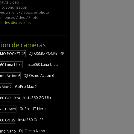
auté vidéo
io, Sonorisation
vec un reflex / appareil photo
 Annonces Vidéo / Photo
tes les discussions
tion de caméras
DJI OSMO POCKET 4P
Insta360 Luna Ultra
DJI Osmo Action 6
GoPro Max 2
Insta360 GO Ultra
GoPro LIT Hero
Insta360 Go 3S
DJI Osmo Nano