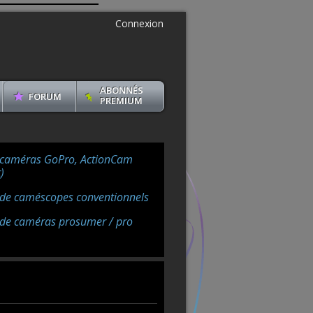
Connexion
ABONNÉS
FORUM
PREMIUM
 caméras GoPro, ActionCam
)
 de caméscopes conventionnels
 de caméras prosumer / pro