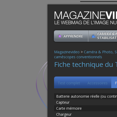
CAMÉRA & 
APPRENDRE
STABILISAT
Magazinevideo
>
Caméra & Photo, St
caméscopes conventionnels
Fiche technique du
Test complet
Accessoires
F
Batterie autonomie réelle (ou conti
Capteur
Carte mémoire
Chargeur