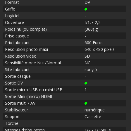
Format
DV
Griffe
Logiciel
-
Ouverture
f/1,7-2,2
Poids nu (ou complet)
(360) g
Prise casque
-
Prix fabricant
600 Euros
Résolution photo maxi
640 x 480 pixels
Résolution vidéo
SD
Sensibilité mode Nuit/Normal
NC
Site fabricant
sony.fr
Sortie casque
-
Sortie DV
Sortie micro-USB ou mini-USB
1
Sortie Mini (micro) HDMI
-
Sortie multi / AV
Stabilisateur
numérique
Support
Cassette
Torche
-
Vitesses d'obturation
1/2 - 1/3500 s