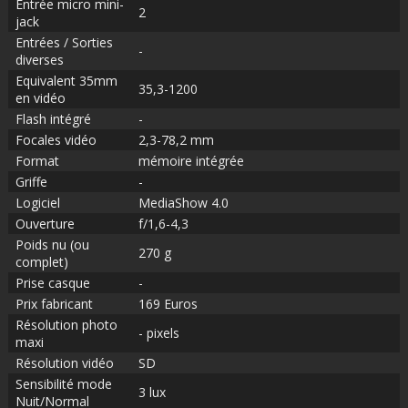
Entrée micro mini-
2
jack
Entrées / Sorties
-
diverses
Equivalent 35mm
35,3-1200
en vidéo
Flash intégré
-
Focales vidéo
2,3-78,2 mm
Format
mémoire intégrée
Griffe
-
Logiciel
MediaShow 4.0
Ouverture
f/1,6-4,3
Poids nu (ou
270 g
complet)
Prise casque
-
Prix fabricant
169 Euros
Résolution photo
- pixels
maxi
Résolution vidéo
SD
Sensibilité mode
3 lux
Nuit/Normal