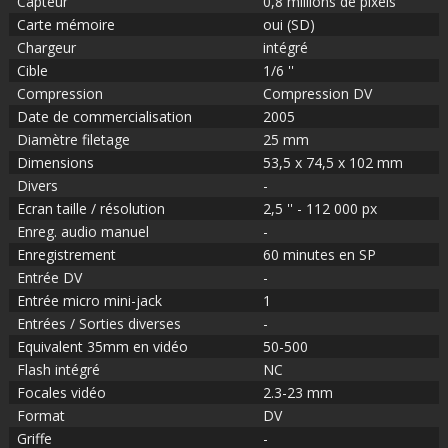
Capteur
0,8 millions de pixels
Carte mémoire
oui (SD)
Chargeur
intégré
Cible
1/6 ''
Compression
Compression DV
Date de commercialisation
2005
Diamètre filetage
25 mm
Dimensions
53,5 x 74,5 x 102 mm
Divers
-
Ecran taille / résolution
2,5 '' - 112 000 px
Enreg. audio manuel
-
Enregistrement
60 minutes en SP
Entrée DV
-
Entrée micro mini-jack
1
Entrées / Sorties diverses
-
Equivalent 35mm en vidéo
50-500
Flash intégré
NC
Focales vidéo
2.3-23 mm
Format
DV
Griffe
-