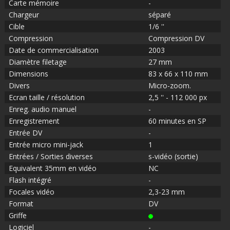
Carte mémoire
-
Chargeur
séparé
Cible
1/6 ''
Compression
Compression DV
Date de commercialisation
2003
Diamètre filetage
27 mm
Dimensions
83 x 66 x 110 mm
Divers
Micro-zoom.
Ecran taille / résolution
2,5 '' - 112 000 px
Enreg. audio manuel
-
Enregistrement
60 minutes en SP
Entrée DV
-
Entrée micro mini-jack
1
Entrées / Sorties diverses
s-vidéo (sortie)
Equivalent 35mm en vidéo
NC
Flash intégré
-
Focales vidéo
2,3-23 mm
Format
DV
Griffe
Logiciel
-