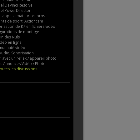
iel DaVinci Resolve
iel PowerDirector
scopes amateurs et pros
ras de sport, Actioncam
isation de K7 en fichiers vidéo
igurations de montage
in des Nuls
déo en ligne
unauté vidéo
Audio, Sonorisation
r avec un reflex / appareil photo
es Annonces Vidéo / Photo
toutes les discussions