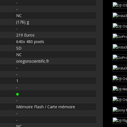
-
-
NC
(176) g
-
219 Euros
640x 480 pixels
SD
NC
oregonscientific.fr
-
-
1
-
-
Mémoire Flash / Carte mémoire
-
-
NC