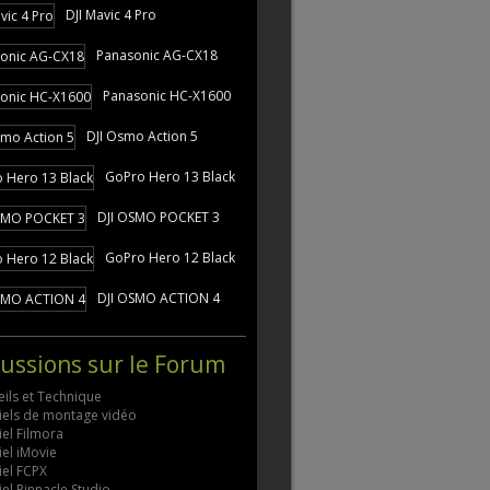
DJI Mavic 4 Pro
Panasonic AG-CX18
Panasonic HC-X1600
DJI Osmo Action 5
GoPro Hero 13 Black
DJI OSMO POCKET 3
GoPro Hero 12 Black
DJI OSMO ACTION 4
cussions sur le Forum
ils et Technique
ciels de montage vidéo
iel Filmora
iel iMovie
iel FCPX
iel Pinnacle Studio