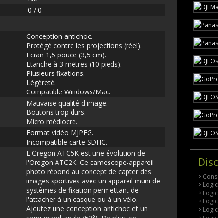
0 / 0
Conception antichoc.
Protégé contre les projections (réel).
Ecran 1,5 pouce (3,5 cm).
Etanche à 3 mètres (10 pieds).
Plusieurs fixations.
Légèreté.
Compatible Windows/Mac.
Mauvaise qualité d'image.
Boutons trop durs.
Micro médiocre.
Format vidéo MJPEG.
Incompatible carte SDHC.
L'Oregon ATC5K est une évolution de
Dis
l'Oregon ATC2K. Ce camescope-appareil
photo répond au concept de capter des
> Conse
images sportives avec un appareil muni de
> Logi
systèmes de fixation permettant de
> Logic
l'attacher à un casque ou à un vélo.
> Logic
Ajoutez une conception antichoc et un
> Logic
semi grand-angle (52°). De plus, ce
> Logic