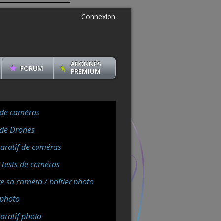
Connexion
ABONNÉS
FORUM
PREMIUM
 de caméras
 de Drones
ratif de caméras
-tests de caméras
e sa caméra / boîtier photo
 photo
ratif photo