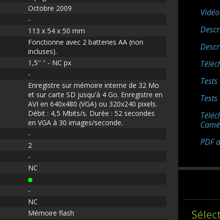
Octobre 2009
Vidéo
-
Descr
113 x 54 x 50 mm
Fonctionne avec 2 batteries AA (non
Descr
incluses).
1,5'' '' - NC px
Téléc
-
Tests 
Enregistre sur mémoire interne de 32 Mo
et sur carte SD jusqu'à 4 Go. Enregistre en
Tests
AVI en 640x480 (VGA) ou 320x240 pixels.
Débit : 4,5 Mbits/s. Durée : 52 secondes
Téléc
en VGA à 30 images/seconde.
Camé
-
PDF de
2
-
NC
-
NC
Sélec
Mémoire flash