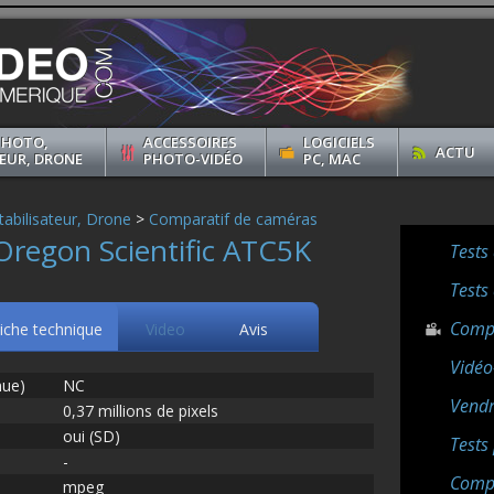
PHOTO,
ACCESSOIRES
LOGICIELS
ACTU
EUR, DRONE
PHOTO-VIDÉO
PC, MAC
abilisateur, Drone
>
Comparatif de caméras
Oregon Scientific ATC5K
Tests
Tests
Compa
iche technique
Video
Avis
Vidéo
nue)
NC
Vendr
0,37 millions de pixels
oui (SD)
Tests
-
Compa
mpeg