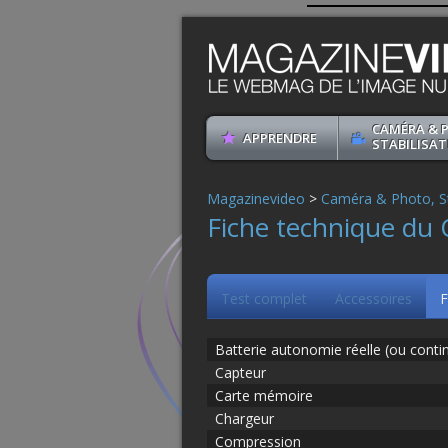
CAMÉRA & 
APPRENDRE
STABILISAT
Magazinevideo
>
Caméra & Photo, St
Fiche technique du 
Test complet
Accessoires
F
Batterie autonomie réelle (ou conti
Capteur
Carte mémoire
Chargeur
Compression