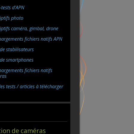
-tests d'APN
iptifs photo
iptifs caméra, gimbal, drone
hargements fichiers natifs APN
de stabilisateurs
 de smartphones
hargements fichiers natifs
ras
s tests / articles à télécharger
tion de caméras