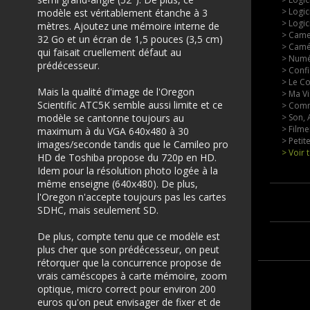
> Logic
modèle est véritablement étanche à 3
> Logic
mètres. Ajoutez une mémoire interne de
> Came
32 Go et un écran de 1,5 pouces (3,5 cm)
> Camé
qui faisait cruellement défaut au
> Numér
prédécesseur.
> Conf
> Le Co
Mais la qualité d'image de l'Oregon
> Ma Vi
Scientific ATC5K semble aussi limite et ce
> Comm
modèle se cantonne toujours au
> Son, 
> Filme
maximum à du VGA 640x480 à 30
> Petit
images/seconde tandis que le Camileo pro
> Voir 
HD de Toshiba propose du 720p en HD.
Idem pour la résolution photo logée à la
même enseigne (640x480). De plus,
l'Oregon n'accepte toujours pas les cartes
SDHC, mais seulement SD.
De plus, compte tenu que ce modèle est
plus cher que son prédécesseur, on peut
rétorquer que la concurrence propose de
vrais caméscopes à carte mémoire, zoom
optique, micro correct pour environ 200
euros qu'on peut envisager de fixer et de