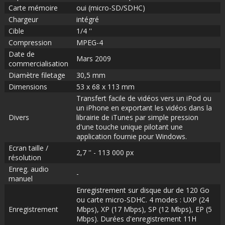
Carte mémoire
oui (micro-SD/SDHC)
Chargeur
intégré
Cible
1/4 ''
Compression
MPEG-4
Date de
Mars 2009
commercialisation
Diamètre filetage
30,5 mm
Dimensions
53 x 68 x 113 mm
Transfert facile de vidéos vers un iPod ou
un iPhone en exportant les vidéos dans la
Divers
librairie de iTunes par simple pression
d'une touche unique pilotant une
application fournie pour Windows.
Ecran taille /
2,7 '' - 113 000 px
résolution
Enreg. audio
-
manuel
Enregistrement sur disque dur de 120 Go
ou carte micro-SDHC. 4 modes : UXP (24
Enregistrement
Mbps), XP (17 Mbps), SP (12 Mbps), EP (5
Mbps). Durées d'enregistrement 11H