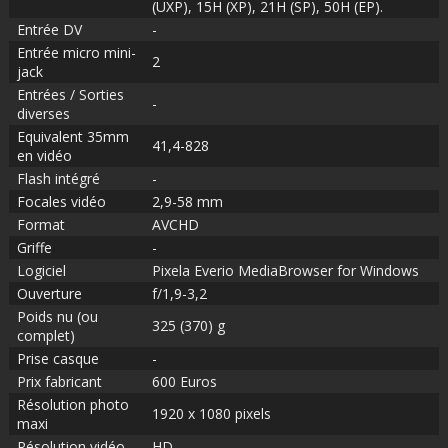
(UXP), 15H (XP), 21H (SP), 50H (EP).
Entrée DV
-
Entrée micro mini-
2
jack
Entrées / Sorties
-
diverses
Equivalent 35mm
41,4-828
en vidéo
Flash intégré
-
Focales vidéo
2,9-58 mm
Format
AVCHD
Griffe
-
Logiciel
Pixela Everio MediaBrowser for Windows
Ouverture
f/1,9-3,2
Poids nu (ou
325 (370) g
complet)
Prise casque
-
Prix fabricant
600 Euros
Résolution photo
1920 x 1080 pixels
maxi
Résolution vidéo
HD