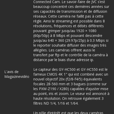
Connected Cam. Le savoir-faire de JVC s’est
beaucoup concentré ces dernières années sur
ses capacités de transmission et de diffusion
réseaux. Cette caméra ne faillit pas à cette
règle. Ainsi le streaming est possible dans 8
résolutions, fréquences et débits différents
pouvant grimper jusqu’au 1920 × 1080
(60p/50p) à 8 Mbps et pouvant descendre
jusqu’au 640 × 360 (29.97p/25p) à 0.3 Mbps si
le reporter souhaite diffuser des images très
allégées. Les caméras offrent aussi le
transfert par ftp et le contrôle de la caméra à
distance par le biais d’une adresse ip.
Le capteur des GY-HC500 et GY-HC550 est le
L'avis de
fameux CMOS 4K 1" qui est combiné avec un
Magazinevidéo
nouvel objectif 20x (f2/8-f4/5) équivalents
focales 28-560 mm et 3 bagues (comme sur
les PXW-Z190 / X280) capables d’ajuster mise
au point, iris et zoom. Le viseur est annoncé à
haute résolution. On retrouve également 3
filtres ND 1/4, 1/16 et 1/64.
Un pôle d’intérêt est que les deux caméras