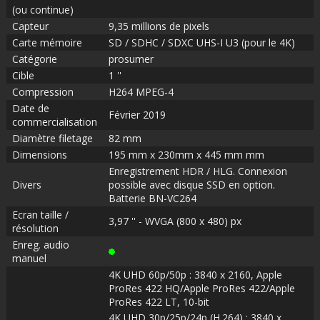
(ou continue)
Capteur
9,35 millions de pixels
Carte mémoire
SD / SDHC / SDXC UHS-I U3 (pour le 4K)
Catégorie
prosumer
Cible
1 ''
Compression
H264 MPEG-4
Date de
Février 2019
commercialisation
Diamètre filetage
82 mm
Dimensions
195 mm x 230mm x 445 mm mm
Enregistrement HDR / HLG. Connexion
Divers
possible avec disque SSD en option.
Batterie BN-VC264
Ecran taille /
3,97 '' - WVGA (800 x 480) px
résolution
Enreg. audio
manuel
4K UHD 60p/50p : 3840 x 2160, Apple
ProRes 422 HQ/Apple ProRes 422/Apple
ProRes 422 LT, 10-bit
4K UHD 30p/25p/24p (H.264) : 3840 x