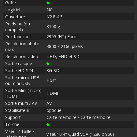
Griffe
Logiciel
NC
Ouverture
f/2.8-4.5
Poids nu (ou
3100 g
complet)
Prix fabricant
2995 (HT) Euros
Résolution photo
3840 x 2160 pixels
maxi
Résolution vidéo
UHD, FHD et SD
Sortie casque
Sortie HD-SDI
3G-SDI
Sortie micro-USB
Host
ou mini-USB
Sortie Mini (micro)
HDMI
HDMI
Sortie multi / AV
AV
Stabilisateur
optique
Support
Carte mémoire / Carte mémoire
Torche
Viseur / Taille /
viseur 0.4'' Quad VGA (1280 x 960)