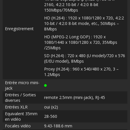
2160, 4:2:2 10-bit / 4:2:0 8-bit
150Mbps/70Mbps
HD (H.264) : 1920 x 1080/1280 x 720, 4:2:2
10-bit / 4:2:0 8-bit mode, etc., 50Mbps –
Enregistrement
8Mbps
HD (MPEG-2 Long GOP) : 1920 x
1080/1440 x 1080/1280 x 720, 35Mbps
/25Mbps
SD (H.264) : 720 x 480 (U model)/720 x 576
(E/EU model), 8Mbps
Proxy (H.264) : 960 x 540/480 x 270, 3 –
1.2Mbps
Entrée micro mini-
jack
Entrées / Sorties
remote 2.5mm (mini-jack), RJ-45
diverses
Entrées XLR
oui (x2)
Equivalent 35mm
28-560
en vidéo
Focales vidéo
9.43-188.6 mm