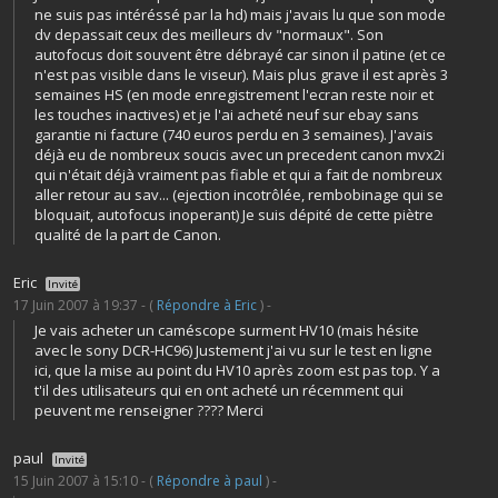
ne suis pas intéréssé par la hd) mais j'avais lu que son mode
dv depassait ceux des meilleurs dv "normaux". Son
autofocus doit souvent être débrayé car sinon il patine (et ce
n'est pas visible dans le viseur). Mais plus grave il est après 3
semaines HS (en mode enregistrement l'ecran reste noir et
les touches inactives) et je l'ai acheté neuf sur ebay sans
garantie ni facture (740 euros perdu en 3 semaines). J'avais
déjà eu de nombreux soucis avec un precedent canon mvx2i
qui n'était déjà vraiment pas fiable et qui a fait de nombreux
aller retour au sav... (ejection incotrôlée, rembobinage qui se
bloquait, autofocus inoperant) Je suis dépité de cette piètre
qualité de la part de Canon.
Eric
Invité
17 Juin 2007 à 19:37 - (
Répondre à Eric
) -
Je vais acheter un caméscope surment HV10 (mais hésite
avec le sony DCR-HC96) Justement j'ai vu sur le test en ligne
ici, que la mise au point du HV10 après zoom est pas top. Y a
t'il des utilisateurs qui en ont acheté un récemment qui
peuvent me renseigner ???? Merci
paul
Invité
15 Juin 2007 à 15:10 - (
Répondre à paul
) -