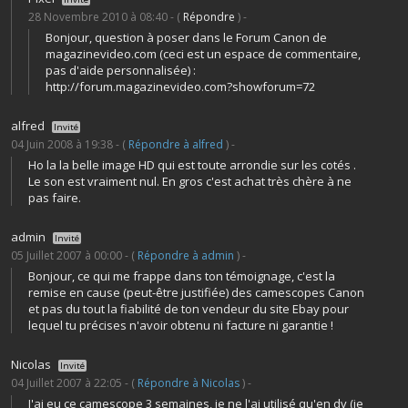
28 Novembre 2010 à 08:40 - (
Répondre
) -
Bonjour, question à poser dans le Forum Canon de
magazinevideo.com (ceci est un espace de commentaire,
pas d'aide personnalisée) :
http://forum.magazinevideo.com?showforum=72
alfred
Invité
04 Juin 2008 à 19:38 - (
Répondre à alfred
) -
Ho la la belle image HD qui est toute arrondie sur les cotés .
Le son est vraiment nul. En gros c'est achat très chère à ne
pas faire.
admin
Invité
05 Juillet 2007 à 00:00 - (
Répondre à admin
) -
Bonjour, ce qui me frappe dans ton témoignage, c'est la
remise en cause (peut-être justifiée) des camescopes Canon
et pas du tout la fiabilité de ton vendeur du site Ebay pour
lequel tu précises n'avoir obtenu ni facture ni garantie !
Nicolas
Invité
04 Juillet 2007 à 22:05 - (
Répondre à Nicolas
) -
J'ai eu ce camescope 3 semaines, je ne l'ai utilisé qu'en dv (je