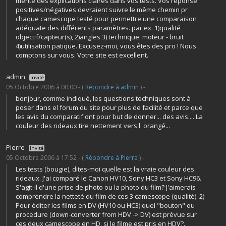
mérite des explications claires dans vos tests. Vos réponse
positives/négatives devraient suivre le même chemin pr
chaque camescope testé pour permettre une comparaison
adéquate des différents paramètres. par ex. 1)qualité
objectif/capteur(s), 2)angles 3) technique: moteur - bruit
4)utilisation patique. Excusez-moi, vous êtes des pro ! Nous
comptons sur vous. Votre site est excellent.
admin
Invité
05 Octobre 2006 à 00:00 - (
Répondre à admin
) -
bonjour, comme indiqué, les questions techniques sont à
poser dans el forum du site pour plus de facilité et parce que
les avis du comparatif ont pour but de donner... des avis.... La
couleur des rideaux tire nettement vers l' orangé...
Pierre
Invité
05 Octobre 2006 à 17:52 - (
Répondre à Pierre
) -
Les tests (bougie), dites-moi quelle est la vraie couleur des
rideaux. J'ai comparé le Canon HV10, Sony HC3 et Sony HC96.
S'agit-il d'une prise de photo ou la photo du film? J'aimerais
comprendre la netteté du film de ces 3 camescope (qualité). 2)
Pour éditer les films en DV (HV10 ou HC3) quel "bouton" ou
procedure (down-converter from HDV -> DV) est prévue sur
ces deux camescope en HD, si le filme est pris en HDV?.