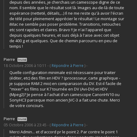
depuis des années, je cherchais un camescope digne de ce
nom. Il semble que le résultat soit là. Images au-de-là de toute
espérance (netteté, détails,...) Il ne me reste qu'à avoir l'écran
de télé pour pleinement apprécier le résultat ! Le montage sur
iMac ne semble pas poser problème. Transitions, retouches
etc sont rapides et claires. Bravo !! Je n'ai l'appareil que
depuis quelques heures, et suis déjà à l'aise avec cet objet
de 400 g et quelques. Que de chemin parcourru en peu de
temps !
Pierre
Invité
18 Octobre 2006 à 10:11 - (
Répondre à Pierre
) -
Quelle configuration minimale est nécessaire pour traiter
(éditer, etc) des film en HDV ? (processeur, carte graphique -
je suppose RAM 2 mio) en compariason du DV. Est-il facile de
"mixer" es films sur K7 tournée en DV (Avi-DV) et HDV
(Mpeg2)? Je pense à l'achat d'un camescope CanonHV10 ou
SonyHC3 parceque mon ancien JVC-3 a fait une chute. Merci
de votre concours.
Pierre
Invité
05 Octobre 2006 à 23:45 - (
Répondre à Pierre
) -
Merci Admin... et d'accord pr le point 2. Par contre le point 1