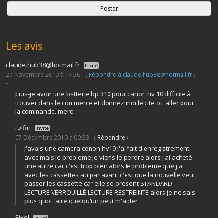
Les avis
claude.hub38@hotmail.fr
Invité
27 Novembre 2010 à 17:56 - (
Répondre à claude.hub38@hotmail.fr
)
-
puis-je avoir une batterie bp 310 pour canon hv 10 difficile à
trouver dans le commerce et donnez moi le cite ou aller pour
la commande. merçi
rolfin
Invité
07 Décembre 2010 à 00:33 - (
Répondre
) -
j'avais une camera conon hv10 j'ai fait d'enregistrement
avec mais le probleme je viens le perdre alors j'ai acheté
une autre car c'est trop bien alors le probleme que j'ai
avec les cassettes au par avant c'est que la nouvelle veut
passer les cassette car elle se present STANDARD
LECTURE VERROUILLÉ LECTURE RESTREINTE alors je ne sais
plus quoi faire quelqu'un peut m'aider
Pixel
Invité