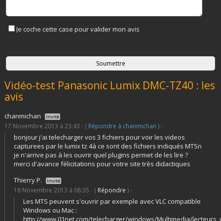
Je coche cette case pour valider mon avis
Vidéo-test Panasonic Lumix DMC-TZ40 : les
avis
chanmichan
Invité
17 Novembre 2013 à 23:43 - (
Répondre à chanmichan
) -
bonjour j'ai telecharger vos 3 fichiers pour voir les videos
capturees par le lumix tz 4à ce sont des fichiers indiqués MTSn
je n'arrive pas à les ouvrir quel plugins permet de les lire ?
merci d'avance félicitations pour votre site très didactiques
Thierry P.
Invité
18 Novembre 2013 à 08:35 - (
Répondre
) -
Les MTS peuvent s'ouvrir par exemple avec VLC compatible
Windows ou Mac :
http://www.01net.com/telecharger/windows/Multimedia/lecteurs_