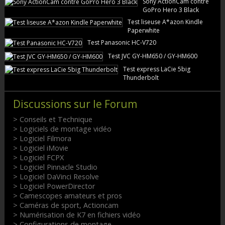
Sony ActionCam contre
GoPro Hero 3 Black
Test liseuse A*azon Kindle
Paperwhite
Test Panasonic HC-V720
Test JVC GY-HM650 / GY-HM600
Test express LaCie 5big
Thunderbolt
Discussions sur le Forum
> Conseils et Technique
> Logiciels de montage vidéo
> Logiciel Filmora
> Logiciel iMovie
> Logiciel FCPX
> Logiciel Pinnacle Studio
> Logiciel DaVinci Resolve
> Logiciel PowerDirector
> Camescopes amateurs et pros
> Caméras de sport, Actioncam
> Numérisation de K7 en fichiers vidéo
> Configurations de montage