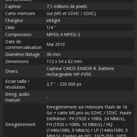
Capteur
7,1 millions de pixels
Carte mémoire
oui (MS et SDHC / SDXC)
Chargeur
intégré
Cible
1/4 ''
Compression
MPEG-4 MPEG-2
Date de
Mai 2010
commercialisation
Diamètre filetage
30 mm
Dimensions
112 x 54 x 62 mm
Capteur CMOS EXMOR R. Batterie
Divers
rechargeable NP-FV50.
Ecran taille /
2,7 '' - 230 000 px
résolution
Enreg. audio
-
manuel
Enregistrement sur mémoire Flash de 16
Go + carte MS pro ou SDHC / SDXC. Haute
Definition : FX (1920 x 1080i, 24 Mbit/s),
Enregistrement
FH (1920 x 1080i, 16 Mbit/s) / HQ
(1440x1080, 9 Mbit/s) / LP (1440x1080, 5
Mbit/s). Durées en HD : 1H25 (FX), 1H55