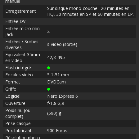
manuel
Sur disque mono-couche : 20 minutes en
Enregistrement
HQ, 30 minutes en SP et 60 minutes en LP.
Entrée DV
-
Entrée micro mini-
2
jack
Entrées / Sorties
s-vidéo (sortie)
diverses
Equivalent 35mm
42,8-495
en vidéo
Flash intégré
Focales vidéo
5,1-51 mm
Format
DVDCam
Griffe
Logiciel
Nero Express 6
Ouverture
f/1,8-2,9
Poids nu (ou
(590) g
complet)
Prise casque
-
Prix fabricant
900 Euros
Résolution photo