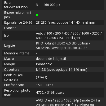
Ecran
3 '' - 460 000 px
taille/résolution
Entrée micro mini-
jack
Equivalence 24x36
28-280 (avec optique 14-140 mm) mm
Etanche
-
Auto / 100 / 200 / 400 / 800 / 1600 / 3200 /
Iso
6400 / 12800 / ISO Intelligent
PHOTOfunSTUDIO 6.0 BD Edition /
Logiciel
SILKYPIX Developer Studio 3.0 SE
Mémoire interne
-
Macro
dépend de l'objectif
Marque
Panasonic
Ouverture
f/4-5.8 (avec optique 14-140 mm)
Poids nu (ou
(394) g
complet)
Prix fabricant
1500 Euros
Résolution photo
4752 x 3168 pixels
maxi
AVCHD en 1920 x 1080, 24p (mode 24H à
24 Mbps ou mode 24L à 17 Mbps) ou