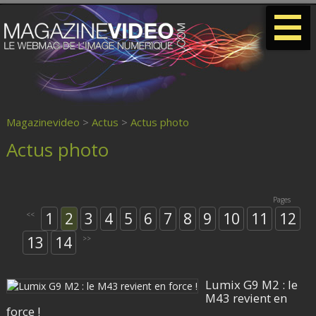
-
-
-
Magazinevideo
>
Actus
>
Actus photo
Actus photo
Pages
1
2
3
4
5
6
7
8
9
10
11
12
<<
13
14
>>
Lumix G9 M2 : le
M43 revient en
force !