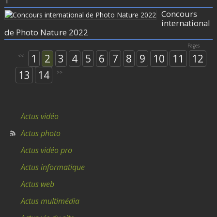
1
Concours
international
de Photo Nature 2022
Pages
1
2
3
4
5
6
7
8
9
10
11
12
<<
13
14
>>
Actus vidéo
Actus photo
Actus vidéo pro
Actus informatique
Actus web
Actus multimédia