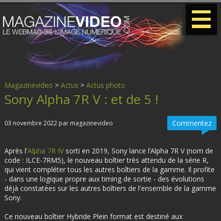
-
-
-
Magazinevideo
>
Actus
>
Actus photo
Sony Alpha 7R V : et de 5 !
Commentez
03 novembre 2022 par magazinevideo
Après l'
Alpha 7R IV
sorti en 2019, Sony lance l’Alpha 7R V (nom de
code : ILCE-7RM5), le nouveau boîtier très attendu de la série R,
qui vient compléter tous les autres boîtiers de la gamme. Il profite
- dans une logique propre aux timing de sortie - des évolutions
déjà constatées sur les autres boîtiers de l'ensemble de la gamme
Sony.
Ce nouveau boîtier Hybride Plein format est destiné aux