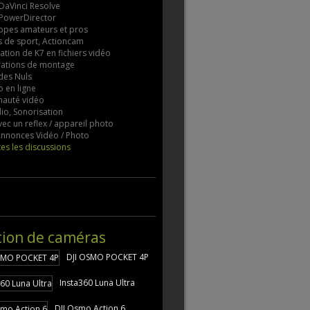
 DaVinci Resolve
 PowerDirector
pes amateurs et pros
 de sport, Actioncam
tion de K7 en fichiers vidéo
rations de montage
des Nuls
 en ligne
auté vidéo
io, Sonorisation
vec un reflex / appareil photo
 Annonces Vidéo / Photo
tes les discussions
tion de caméras
DJI OSMO POCKET 4P
Insta360 Luna Ultra
DJI Osmo Action 6