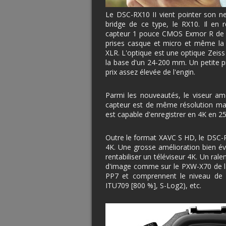
Le DSC-RX10 II vient pointer son ne
bridge de ce type, le RX10. Il en 
capteur 1 pouce CMOS Exmor R de 20M
prises casque et micro et même la 
XLR. L'optique est une optique Zeiss
la base d'un 24-200 mm. Un petite pr
prix assez élevée de l'engin.
Parmi les nouveautés, le viseur amé
capteur est de même résolution mais
est capable d'enregistrer en 4K en 2
Outre le format XAVC S HD, le DSC-R
4K. Une grosse amélioration bien é
rentabiliser un téléviseur 4K. Un rale
d'image comme sur le PXW-X70 de la
PP7 et comprennent le niveau de n
ITU709 [800 %], S-Log2), etc.