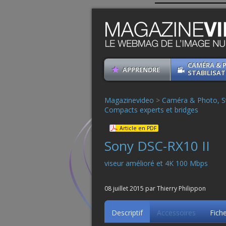
CAMÉRA & 
APPRENDRE
STABILISAT
Magazinevideo
>
Caméra & Photo, St
Compacts experts et bridges
Article en PDF
Sony DSC-RX10 II
viseur amélioré et 4K 100 Mbps
08 juillet 2015 par Thierry Philippon
Descriptif
Accessoires
Fich