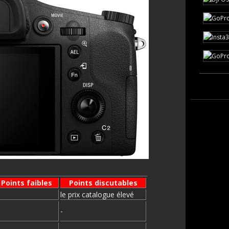
Points faibles
Points discutables
le prix catalogue élevé
-