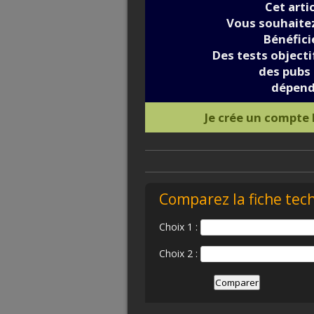
Cet arti
Vous souhaitez
Bénéfic
Des tests objectif
des pubs 
dépend
Je crée un compte
Comparez la fiche tec
Choix 1 :
Choix 2 :