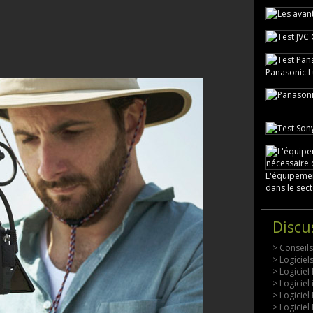
Panasonic 
L'équipemen
dans le sect
Discu
> Conseil
> Logicie
> Logiciel
> Logiciel
> Logiciel
> Logiciel