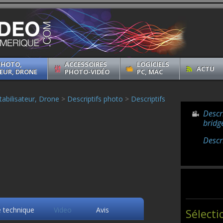
PHOTO,
ACCESSOIRES
LOGICIELS
ACTU
EUR, DRONE
PHOTO-VIDÉO
PC, MAC
abilisateur, Drone
>
Descriptifs photo
>
Descriptifs
Descr
bridg
Descr
e technique
Video
Avis
Sélecti