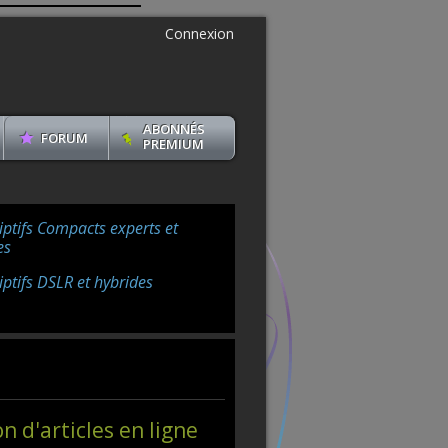
Connexion
ABONNÉS
FORUM
PREMIUM
iptifs Compacts experts et
es
iptifs DSLR et hybrides
on d'articles en ligne