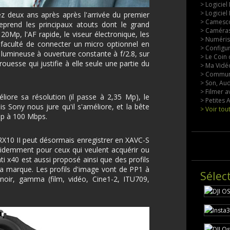
> Logiciel
> Logiciel
z deux ans après après l'arrivée du premier
> Camesco
reprend les principaux atouts dont le grand
> Caméras
p, l'AF rapide, le viseur électronique, les
> Numérisa
faculté de connecter un micro optionnel en
> Configu
 lumineuse à ouverture constante à f/2.8, sur
> Le Coin 
ouesse qui justifie à elle seule une partie du
> Ma Vidéo
> Commun
> Son, Aud
> Filmer a
liore sa résolution (il passe à 2,35 Mp), le
> Petites
 Sony nous jure qu'il s'améliore, et la bête
> Voir tou
5p à 100 Mbps.
X10 II peut désormais enregistrer en XAVC-S
videmment pour ceux qui veulent acquérir ou
nti x40 est aussi proposé ainsi que des profils
 marque. Les profils d'image vont de PP1 à
Sélec
oir, gamma (film, vidéo, Cine1-2, ITU709,