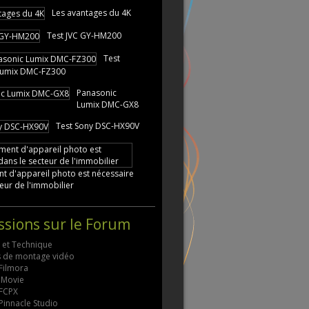
Les avantages du 4K
Test JVC GY-HM200
Test
Lumix DMC-FZ300
Panasonic
Lumix DMC-GX8
Test Sony DSC-HX90V
t d'appareil photo est nécessaire
eur de l'immobilier
ssions sur le Forum
s et Technique
ls de montage vidéo
 Filmora
 iMovie
 FCPX
 Pinnacle Studio