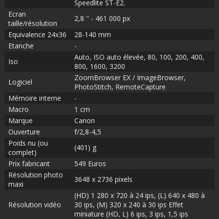
Speedlite ST-E2.
Ecran
2,8 '' - 461 000 px
taille/résolution
Equivalence 24x36
28-140 mm
Etanche
-
Auto, ISO auto élevée, 80, 100, 200, 400,
Iso
800, 1600, 3200
ZoomBrowser EX / ImageBrowser,
Logiciel
PhotoStitch, RemoteCapture
Mémoire interne
-
Macro
1 cm
Marque
Canon
Ouverture
f/2,8-4,5
Poids nu (ou
(401) g
complet)
Prix fabricant
549 Euros
Résolution photo
3648 x 2736 pixels
maxi
(HD) 1 280 x 720 à 24 ips, (L) 640 x 480 à
Résolution vidéo
30 ips, (M) 320 x 240 à 30 ips Effet
miniature (HD, L) 6 ips, 3 ips, 1,5 ips