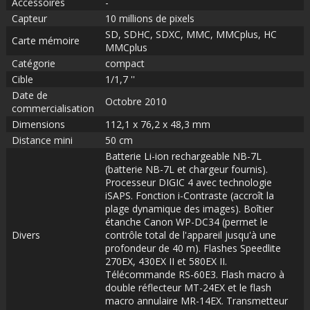
Accessoires
-
Capteur
10 millions de pixels
SD, SDHC, SDXC, MMC, MMCplus, HC
Carte mémoire
MMCplus
Catégorie
compact
Cible
1/1,7 ''
Date de
Octobre 2010
commercialisation
Dimensions
112,1 x 76,2 x 48,3 mm
Distance mini
50 cm
Batterie Li-ion rechargeable NB-7L
(batterie NB-7L et chargeur fournis).
Processeur DIGIC 4 avec technologie
iSAPS. Fonction i-Contraste (accroît la
plage dynamique des images). Boîtier
étanche Canon WP-DC34 (permet le
Divers
contrôle total de l'appareil jusqu'à une
profondeur de 40 m). Flashes Speedlite
270EX, 430EX II et 580EX II.
Télécommande RS-60E3. Flash macro à
double réflecteur MT-24EX et le flash
macro annulaire MR-14EX. Transmetteur