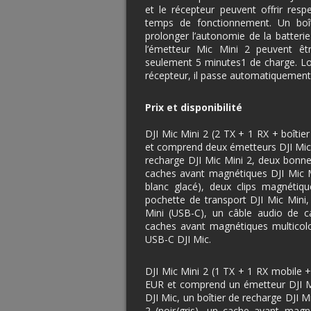
et le récepteur peuvent offrir res
temps de fonctionnement. Un boît
prolonger l’autonomie de la batterie
l’émetteur Mic Mini 2 peuvent êt
seulement 5 minutes1 de charge. Lo
récepteur, il passe automatiquement 
Prix et disponibilité
DJI Mic Mini 2 (2 TX + 1 RX + boîtie
et comprend deux émetteurs DJI Mic M
recharge DJI Mic Mini 2, deux bonnet
caches avant magnétiques DJI Mic M
blanc glacé), deux clips magnétiq
pochette de transport DJI Mic Mini
Mini (USB-C), un câble audio de 
caches avant magnétiques multicolo
USB-C DJI Mic.
DJI Mic Mini 2 (1 TX + 1 RX mobile +
EUR et comprend un émetteur DJI M
DJI Mic, un boîtier de recharge DJI M
2 (noir/gris), un cache avant magn