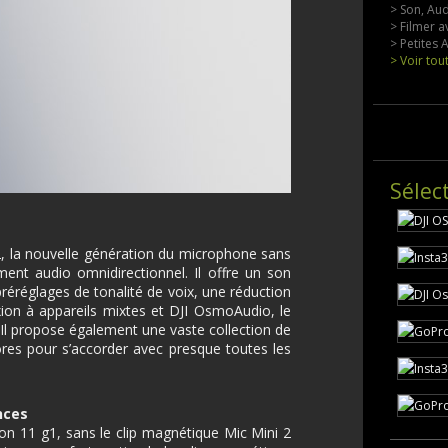
> Son, Aud
> Filmer a
> Petites
> Voir tou
Sélec
 2, la nouvelle génération du microphone sans
ment audio omnidirectionnel. Il offre un son
 préréglages de tonalité de voix, une réduction
ion à appareils mixtes et DJI OsmoAudio, le
. Il propose également une vaste collection de
res pour s’accorder avec presque toutes les
nces
on 11 g1, sans le clip magnétique Mic Mini 2