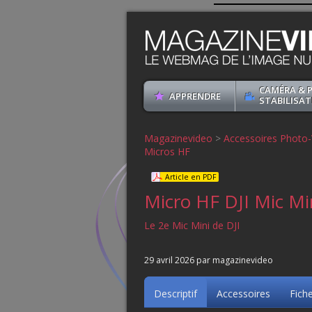
CAMÉRA & 
APPRENDRE
STABILISAT
Magazinevideo
>
Accessoires Photo-
Micros HF
Article en PDF
Micro HF DJI Mic Mi
Le 2e Mic Mini de DJI
29 avril 2026 par magazinevideo
Descriptif
Accessoires
Fich