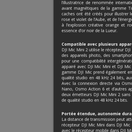
l’illustratrice de renommée interna
avant magnétiques de la gamme Ti
caches ont été créés pour illustrer 
rose et violet de l’Aube, et de l’énerg
à l’explosion créative orange et 
essence d’or noir de la Lueur.
Compatible avec plusieurs appar
DJI Mic Mini 2 utilise le récepteur DJ
des appareils photo, des smartphon
pour une compatibilité intergénérati
appairé avec DJI Mic Mini et DJI Mic 
gamme DJI Mic prend également en 
qualité studio en 48 kHz 24 bits, au
Avec la connexion directe via O
Nano, Osmo Action 6 et d’autres ap
deux émetteurs DJI Mic Mini 2 sans 
de qualité studio en 48 kHz 24 bits.
Portée étendue, autonomie dura
La distance de transmission peut atte
récepteur DJI Mic Mini dans DJI Mic 
avec le récepteur mobile dans DJI Mic