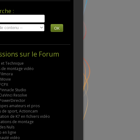
rche :
OK
ssions sur le Forum
s et Technique
ls de montage vidéo
 Filmora
 iMovie
 FCPX
 Pinnacle Studio
 DaVinci Resolve
 PowerDirector
pes amateurs et pros
 de sport, Actioncam
tion de K7 en fichiers vidéo
rations de montage
des Nuls
 en ligne
auté vidéo