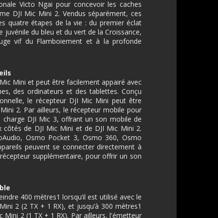
tionale Victo Ngai pour concevoir les caches
me DJI Mic Mini 2. Vendus séparément, ces
les quatre étapes de la vie : du premier éclat
ie juvénile du bleu et du vert de la Croissance,
rouge vif du Flamboiement et à la profonde
eils
I Mic Mini et peut être facilement appairé avec
es, des ordinateurs et des tablettes. Conçu
onnelle, le récepteur DJI Mic Mini peut être
Mini 2. Par ailleurs, le récepteur mobile pour
charge DJI Mic 3, offrant un son mobile de
x côtés de DJI Mic Mini et de DJI Mic Mini 2.
smoAudio, Osmo Pocket 3, Osmo 360, Osmo
pareils peuvent se connecter directement à
récepteur supplémentaire, pour offrir un son
ble
indre 400 mètres1 lorsqu’il est utilisé avec le
Mini 2 (2 TX + 1 RX), et jusqu’à 300 mètres1
 Mini 2 (1 TX + 1 RX). Par ailleurs, l'émetteur