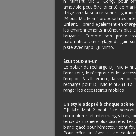
ni l’aimant Mic 3. Conçu pour off
amovible peut être orienté de mani
dirigé vers la source sonore, garanti
24 bits. Mic Mini 2 propose trois pré
Brillant. Il prend également en char
les environnements intérieurs plus 
bruyants. Comme son prédécesse
automatique, un réglage de gain sur
piste avec l’app DJI Mimo.
Étui tout-en-un
Le boîtier de recharge DJI Mic Min
l’émetteur, le récepteur et les acces
l’emploi. Parallèlement, la version 
recharge pour DJI Mic Mini 2 (1 TX 
ranger les accessoires mobiles.
Un style adapté à chaque scène
DJI Mic Mini 2 peut être personn
multicolores et interchangeables, p
tenue de manière plus discrète. Les
blanc glacé pour l’émetteur sont fourn
Pour offrir un éventail de couleu