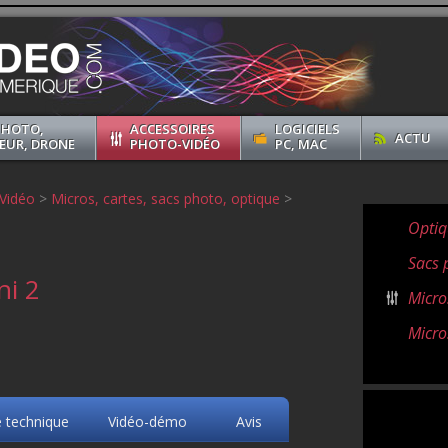
PHOTO,
ACCESSOIRES
LOGICIELS
ACTU
EUR, DRONE
PHOTO-VIDÉO
PC, MAC
Vidéo
>
Micros, cartes, sacs photo, optique
>
Optiq
Sacs 
ni 2
Micro
Micro
e technique
Vidéo-démo
Avis