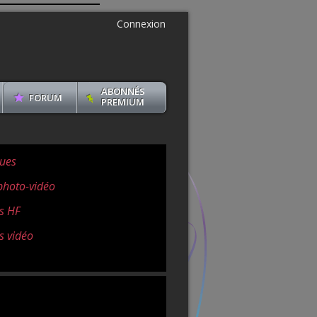
Connexion
ABONNÉS
FORUM
PREMIUM
ues
photo-vidéo
s HF
s vidéo