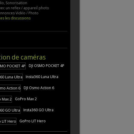
io, Sonorisation
vec un reflex / appareil photo
 Annonces Vidéo / Photo
tes les discussions
tion de caméras
DJI OSMO POCKET 4P
Insta360 Luna Ultra
DJI Osmo Action 6
GoPro Max 2
Insta360 GO Ultra
GoPro LIT Hero