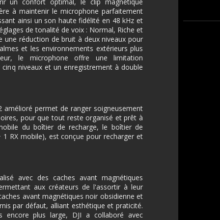
rir un confort optimal, le clip magnétique
ère à maintenir le microphone parfaitement
ssant ainsi un son haute fidélité en 48 kHz et
réglages de tonalité de voix : Normal, Riche et
ge une réduction de bruit à deux niveaux pour
calmes et les environnements extérieurs plus
ur, le microphone offre une limitation
 cinq niveaux et un enregistrement à double
i 2 amélioré permet de ranger soigneusement
soires, pour que tout reste organisé et prêt à
mobile du boîtier de recharge, le boîtier de
+ 1 RX mobile), est conçue pour recharger et
alisé avec des caches avant magnétiques
ermettant aux créateurs de l'assortir à leur
 caches avant magnétiques noir obsidienne et
is par défaut, alliant esthétique et praticité.
rs encore plus large, DJI a collaboré avec