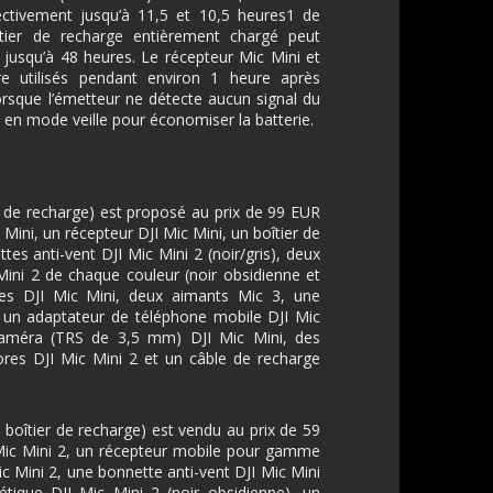
pectivement jusqu’à 11,5 et 10,5 heures1 de
ier de recharge entièrement chargé peut
 jusqu’à 48 heures. Le récepteur Mic Mini et
re utilisés pendant environ 1 heure après
rsque l’émetteur ne détecte aucun signal du
en mode veille pour économiser la batterie.
r de recharge) est proposé au prix de 99 EUR
ini, un récepteur DJI Mic Mini, un boîtier de
tes anti-vent DJI Mic Mini 2 (noir/gris), deux
ini 2 de chaque couleur (noir obsidienne et
ues DJI Mic Mini, deux aimants Mic 3, une
, un adaptateur de téléphone mobile DJI Mic
caméra (TRS de 3,5 mm) DJI Mic Mini, des
res DJI Mic Mini 2 et un câble de recharge
 boîtier de recharge) est vendu au prix de 59
ic Mini 2, un récepteur mobile pour gamme
ic Mini 2, une bonnette anti-vent DJI Mic Mini
étique DJI Mic Mini 2 (noir obsidienne), un