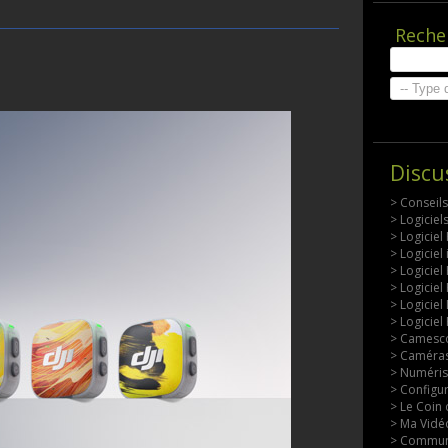
Reche
Discu
> Conseil
> Logicie
> Logiciel
> Logiciel
> Logiciel
> Logiciel
> Logiciel
> Logiciel
> Camesco
> Caméras
> Numérisa
> Configu
> Le Coin 
> Ma Vidéo
> Commun