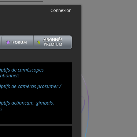
Connexion
ABONNÉS
FORUM
PREMIUM
iptifs de caméscopes
ntionnels
iptifs de caméras prosumer /
iptifs actioncam, gimbals,
s