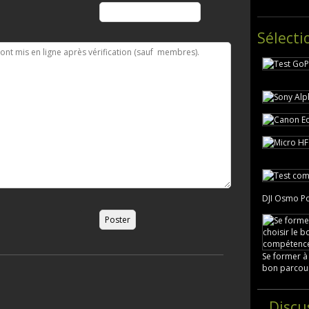
Sélecti
DJI Osmo Po
Se former à
bon parcou
Discu