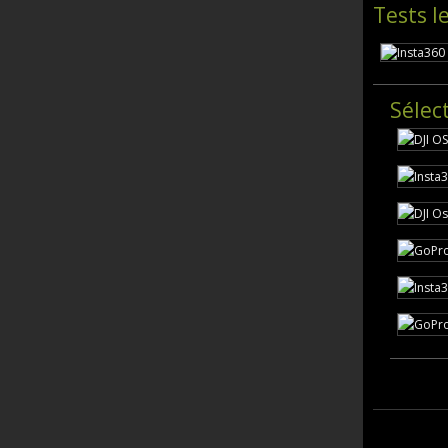
Tests l
Sélec