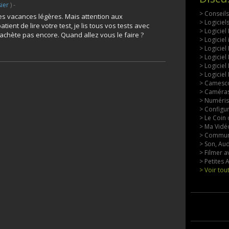
ier
) -
> Conseil
 les vacances légères. Mais attention aux
> Logicie
tient de lire votre test, je lis tous vos tests avec
> Logiciel
l'achète pas encore. Quand allez vous le faire ?
> Logiciel
> Logiciel
> Logiciel
> Logiciel
> Logiciel
> Camesco
> Caméras
> Numérisa
> Configu
> Le Coin 
> Ma Vidéo
> Commun
> Son, Aud
> Filmer a
> Petites
> Voir tou