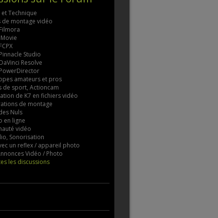
s et Technique
ls de montage vidéo
 Filmora
 iMovie
 FCPX
 Pinnacle Studio
 DaVinci Resolve
 PowerDirector
pes amateurs et pros
 de sport, Actioncam
tion de K7 en fichiers vidéo
rations de montage
des Nuls
 en ligne
auté vidéo
io, Sonorisation
vec un reflex / appareil photo
 Annonces Vidéo / Photo
tes les discussions