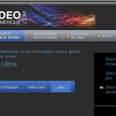
PHOTO,
ACCESSOIRES
LOGICIELS
ACTU
EUR, DRONE
PHOTO-VIDÉO
PC, MAC
abilisateur, Drone
>
Descriptifs caméra, gimbal,
ls, drones
Descr
 Ultra
conve
Descr
pro
Descr
e technique
Vidéo-test
Avis
drone