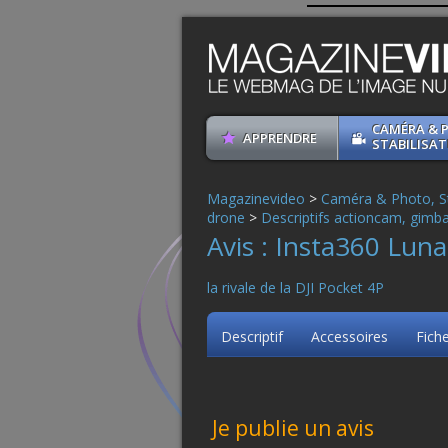
CAMÉRA & 
APPRENDRE
STABILISAT
Magazinevideo
>
Caméra & Photo, St
drone
>
Descriptifs actioncam, gimba
Avis : Insta360 Luna
la rivale de la DJI Pocket 4P
Descriptif
Accessoires
Fich
Je publie un avis