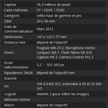
Capteur
36,3 millions de pixels
Carte mémoire
CF / SDHC / SDXC
Catégorie
reflex haut de gamme et pro
Cible
24 x 36 mm
Date de
Mars 2012
commercialisation
Dimensions
147 x 123 x 77 mm
Distance mini
dépend de l'objectif
Poignée MB-D12. Microphone stéréo
Divers
compact ME-1. Flash Nikon SB-910.
Capture NX 2. Camera Control Pro 2
Ecran
3,2 '' - 921 000 px
taille/résolution
Equivalence 24x36
dépend de l'objectif mm
Etanche
-
100 à 6400 ISO, extensible à 50 et 25 600
Iso
ISO
Logiciel
ViewNX 2 (pour éditer les images)
Mémoire interne
-
Macro
dépend de l'objectif