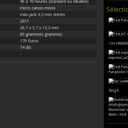
40 à 70 heures (standard ou Alkaline)
micro canon mono
Sélecti
mini-jack 3,5 mm stéréo
2011
26,7 x 5,7 x 13,2 mm
85 grammes grammes
170 Euros
/ GY-HM600
74 dB
-
express LaC
Panasonic 
Sling II
Numériser s
8mm / Hi-8