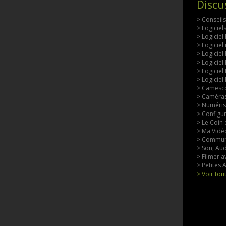
Discu
> Conseil
> Logicie
> Logiciel
> Logiciel
> Logiciel
> Logiciel
> Logiciel
> Logiciel
> Camesco
> Caméras
> Numérisa
> Configu
> Le Coin 
> Ma Vidéo
> Commun
> Son, Aud
> Filmer a
> Petites
> Voir tou