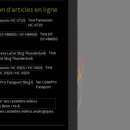
on d'articles en ligne
Test Panasonic
HC-V720
Test JVC
GY-HM650
Test
ie 5big Thunderbolt
Test
HC-X920 / HC-X929
Sac LowePro
Passport
es cassettes vidéos analogiques