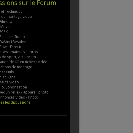
ssions sur le Forum
s et Technique
ls de montage vidéo
 Filmora
 iMovie
 FCPX
 Pinnacle Studio
 DaVinci Resolve
 PowerDirector
pes amateurs et pros
 de sport, Actioncam
tion de K7 en fichiers vidéo
rations de montage
des Nuls
 en ligne
auté vidéo
io, Sonorisation
vec un reflex / appareil photo
 Annonces Vidéo / Photo
tes les discussions