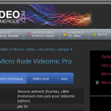
PHOTO,
ACCESSOIRES
LOGICIELS
ACTU
EUR, DRONE
PHOTO-VIDÉO
PC, MAC
Vidéo
>
Micros, cartes, sacs photo, optique
>
Optiq
Micro Rode Videomic Pro
Sacs 
Micro
iche technique
Vidéo-test
Avis
Micro
Mousse antivent (fournie), câble
d'extension mini-jack pour Videomic
(option).
pile 9V