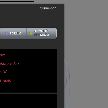
Connexion
ABONNÉS
FORUM
PREMIUM
ues
photo-vidéo
s HF
s vidéo