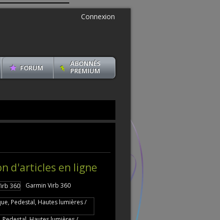
Connexion
ABONNÉS
FORUM
PREMIUM
on d'articles en ligne
Garmin Virb 360
 Pedestal, Hautes lumières /