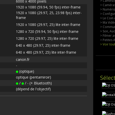
> Camesco
6000 x 4000 pixels
> Caméras
1920 x 1080 (59.94, 50 fps) inter-frame
> Numérisa
1920 x 1080 (29.97, 25, 23.98 fps) inter-
> Configu
frame
> Le Coin 
> Ma Vidéo
1920 x 1080 (29.97, 25) lite inter-frame
> Commun
1280 x 720 (59.94, 50 fps) inter-frame
> Son, Aud
> Filmer a
1280 x 720 (29.97, 25) lite inter-frame
> Petites
> Voir tou
640 x 480 (29.97, 25) inter-frame
640 x 480 (29.97, 25) lite inter-frame
canon.fr
-
(optique)
Sélec
optique (pentamiroir)
/
/ - (+ Bluetooth)
(dépend de l'objectif)