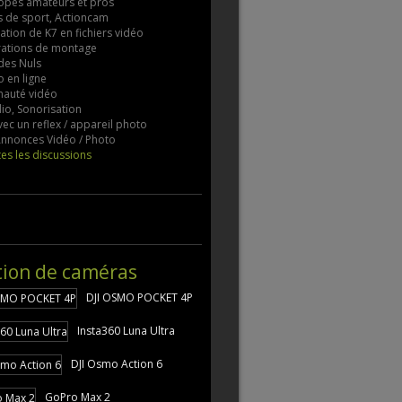
pes amateurs et pros
 de sport, Actioncam
tion de K7 en fichiers vidéo
rations de montage
des Nuls
 en ligne
auté vidéo
io, Sonorisation
vec un reflex / appareil photo
 Annonces Vidéo / Photo
tes les discussions
tion de caméras
DJI OSMO POCKET 4P
Insta360 Luna Ultra
DJI Osmo Action 6
GoPro Max 2