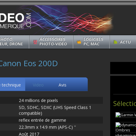
PHOTO,
ACCESSOIRES
LOGICIELS
ACTU
EUR, DRONE
PHOTO-VIDÉO
PC, MAC
 Canon Eos 200D
e technique
Video
Avis
24 millions de pixels
Sélecti
SD, SDHC, SDXC (UHS Speed Class 1
compatible)
reflex entrée de gamme
22.3mm x 14.9 mm (APS-C) ''
Août 2017
idynamique,