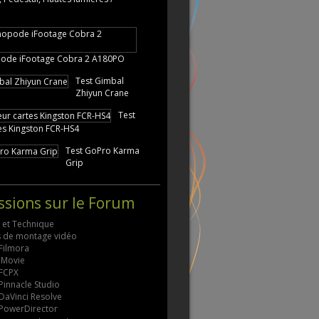
ode iFootage Cobra 2 A180PO
Test Gimbal
Zhiyun Crane
Test
tes Kingston FCR-HS4
Test GoPro Karma
Grip
ssions sur le Forum
s et Technique
ls de montage vidéo
 Filmora
 iMovie
 FCPX
 Pinnacle Studio
 DaVinci Resolve
 PowerDirector