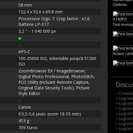
58 mm
Ombres
122.4 x 92.6 x 69.8 mm
Processeur Digic 7. Crop factor : x1,6.
Batterie LP-E17.
Test monop
3,2 '' - 1 040 000 px
-
APS-C
lecteur car
100-25600 ISO, extensible jusqu’à 51200
ISO
ZoomBrowser EX / ImageBrowser,
Digital Photo Professional, PhotoStitch,
EOS Utility (incluant Remote Capture,
Discu
Original Data Security Tools), Picture
Style Editor
> Conseil
> Logicie
-
> Logiciel
Canon
> Logiciel
f/3,5-5,6 (avec zoom 18-55 mm)
> Logiciel
> Logiciel
453 g
> Logiciel
709 Euros
> Logiciel