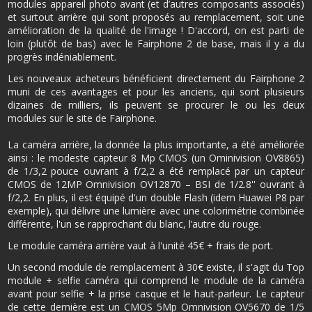
modules appareil photo avant (et d’autres composants associés)
et surtout arrière qui sont proposés au remplacement, soit une
amélioration de la qualité de l'image ! D'accord, on est parti de
loin (plutôt de bas) avec le Fairphone 2 de base, mais il y a du
progrès indéniablement.
Les nouveaux acheteurs bénéficient directement du Fairphone 2
muni de ces avantages et pour les anciens, qui sont plusieurs
dizaines de milliers, ils peuvent se procurer le ou les deux
modules sur le site de Fairphone.
La caméra arrière, la donnée la plus importante, a été améliorée
ainsi : le modeste capteur 8 Mp CMOS (un Ominivision OV8865)
de 1/3,2 pouce ouvrant à f/2,2 a été remplacé par un capteur
CMOS de 12MP Omnivision OV12870 – BSI de 1/2.8'' ouvrant à
f/2,2. En plus, il est équipé d'un double Flash (idem Huawei P8 par
exemple), qui délivre une lumière avec une colorimétrie combinée
différente, l'un se rapprochant du blanc, l’autre du rouge.
Le module caméra arrière vaut à l'unité 45€ + frais de port.
Un second module de remplacement à 30€ existe, il s'agit du Top
module + selfie caméra qui comprend le module de la caméra
avant pour selfie + la prise casque et le haut-parleur. Le capteur
de cette dernière est un CMOS 5Mp Omnivision OV5670 de 1/5