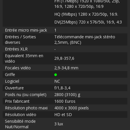
FH (17Mbps) 1920 x 1080/50i, 25p,
16:9, 1280 x 720/50p, 16:9
HQ (9Mbps) 1280 x 720/50p, 16:9.
DV(25Mbps) 720 x 576/50i, 16:9, 4:3
Entrée micro mini-jack
1
Entrées / Sorties
Télécommande mini-jack stéréo
diverses
2,5mm, (BNC)
Entrées XLR
-
Equivalent 35mm en
29,8-357,6
vidéo
Focales vidéo
2,9-34,8 mm
Griffe
Logiciel
NC
Ouverture
f/1,8-3,4
Poids nu (ou complet)
2800 (3100) g
Prix fabricant
1600 Euros
Résolution photo maxi
4000 x 3000 pixels
Résolution vidéo
HD et SD
Sensibilité mode
3 lux
Nuit/Normal