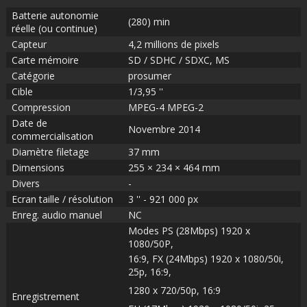
Batterie autonomie
(280) min
réelle (ou continue)
Capteur
4,2 millions de pixels
Carte mémoire
SD / SDHC / SDXC, MS
Catégorie
prosumer
Cible
1/3,95 ''
Compression
MPEG-4 MPEG-2
Date de
Novembre 2014
commercialisation
Diamètre filetage
37 mm
Dimensions
255 × 234 × 464 mm
Divers
-
Ecran taille / résolution
3 '' - 921 000 px
Enreg. audio manuel
NC
Modes PS (28Mbps) 1920 x
1080/50P,
16:9, FX (24Mbps) 1920 x 1080/50i,
25p, 16:9,
1280 x 720/50p, 16:9
Enregistrement