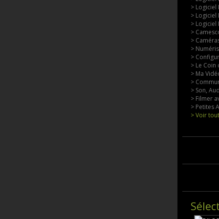
> Logiciel
> Logiciel
> Logiciel
> Camesco
> Caméras
> Numérisa
> Configu
> Le Coin 
> Ma Vidéo
> Commun
> Son, Aud
> Filmer a
> Petites
> Voir tou
Sélec