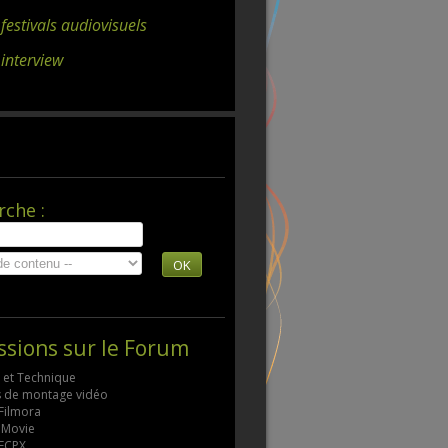
 festivals audiovisuels
 interview
rche :
OK
ssions sur le Forum
s et Technique
ls de montage vidéo
 Filmora
 iMovie
 FCPX