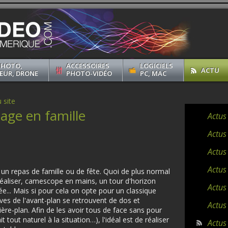
PHOTO,
ACCESSOIRES
LOGICIELS
ACTU
EUR, DRONE
PHOTO-VIDÉO
PC, MAC
 site
age en famille
Actus
Actus
Actus
Actus
un repas de famille ou de fête. Quoi de plus normal
réaliser, camescope en mains, un tour d'horizon
Actus
e... Mais si pour cela on opte pour un classique
vives de l'avant-plan se retrouvent de dos et
Actus
ère-plan. Afin de les avoir tous de face sans pour
t tout naturel à la situation…), l'idéal est de réaliser
Actus 