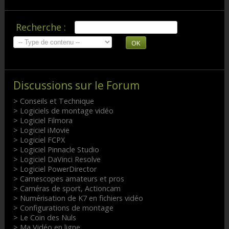
Recherche :
OK
Discussions sur le Forum
> Conseils et Technique
> Logiciels de montage vidéo
> Logiciel Filmora
> Logiciel iMovie
> Logiciel FCPX
> Logiciel Pinnacle Studio
> Logiciel DaVinci Resolve
> Logiciel PowerDirector
> Camescopes amateurs et pros
> Caméras de sport, Actioncam
> Numérisation de K7 en fichiers vidéo
> Configurations de montage
> Le Coin des Nuls
> Ma Vidéo en ligne