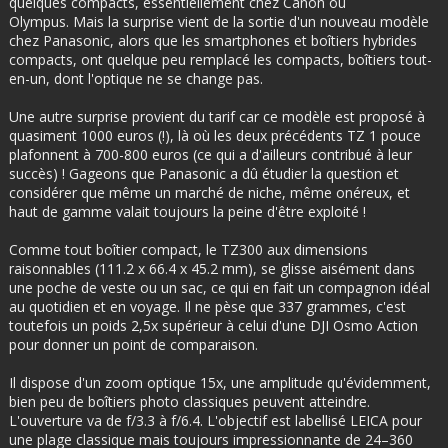
quelques compacts, essentiellement chez Canon ou
Olympus. Mais la surprise vient de la sortie d'un nouveau modèle
chez Panasonic, alors que les smartphones et boîtiers hybrides
compacts, ont quelque peu remplacé les compacts, boîtiers tout-
en-un, dont l'optique ne se change pas.
Une autre surprise provient du tarif car ce modèle est proposé à
quasiment 1000 euros (!), là où les deux précédents TZ 1 pouce
plafonnent à 700-800 euros (ce qui a d'ailleurs contribué à leur
succès) ! Gageons que Panasonic a dû étudier la question et
considérer que même un marché de niche, même onéreux, et
haut de gamme valait toujours la peine d'être exploité !
Comme tout boîtier compact, le TZ300 aux dimensions
raisonnables (111.2 x 66.4 x 45.2 mm), se glisse aisément dans
une poche de veste ou un sac, ce qui en fait un compagnon idéal
au quotidien et en voyage. Il ne pèse que 337 grammes, c'est
toutefois un poids 2,5x supérieur à celui d'une DJI Osmo Action
pour donner un point de comparaison.
Il dispose d'un zoom optique 15x, une amplitude qu'évidemment,
bien peu de boîtiers photo classiques peuvent atteindre.
L'ouverture va de f/3.3 à f/6.4. L'objectif est labellisé LEICA pour
une plage classique mais toujours impressionnante de 24–360