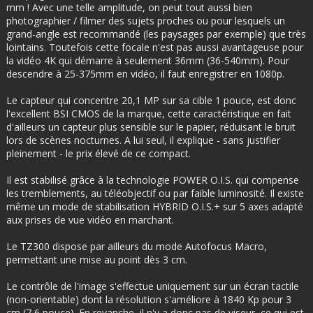
mm ! Avec une telle amplitude, on peut tout aussi bien
photographier / filmer des sujets proches ou pour lesquels un
grand-angle est recommandé (les paysages par exemple) que très
lointains. Toutefois cette focale n'est pas aussi avantageuse pour
la vidéo 4K qui démarre à seulement 36mm (36-540mm). Pour
descendre à 25-375mm en vidéo, il faut enregistrer en 1080p.
Le capteur qui concentre 20,1 MP sur sa cible 1 pouce, est donc
l'excellent BSI CMOS de la marque, cette caractéristique en fait
d'ailleurs un capteur plus sensible sur le papier, réduisant le bruit
lors de scènes nocturnes. A lui seul, il explique - sans justifier
pleinement - le prix élevé de ce compact.
Il est stabilisé grâce à la technologie POWER O.I.S. qui compense
les tremblements, au téléobjectif ou par faible luminosité. Il existe
même un mode de stabilisation HYBRID O.I.S.+ sur 5 axes adapté
aux prises de vue vidéo en marchant.
Le TZ300 dispose par ailleurs du mode Autofocus Macro,
permettant une mise au point dès 3 cm.
Le contrôle de l'image s'effectue uniquement sur un écran tactile
(non-orientable) dont la résolution s'améliore à 1840 Kp pour 3
cm (7,6 pouce). En revanche, il n'y a donc pas de viseur, ce qui est