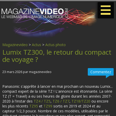
-
-
-
Magazinevideo
>
Actus
>
Actus photo
Lumix TZ300, le retour du compact
de voyage ?
Commentez
23 mars 2026 par magazinevideo
Panasonic s'apprête à lancer en mai prochain un nouveau Lumix...
compact expert de la série TZ ! L'annonce est étonnante. La série
TZ (T = Travel) a eu ses heures de gloire durant les années 2007-
2020 à l'instar des
TZ4 / TZ5
,
TZ6 / TZ7
,
TZ18/TZ20
ou encore
les plus récents
TZ95
et
TZ99
sortis en 2019 et 2024 et au
capteur 1/2,3 pouce. Nombre de ces modèles, utilisables par le
débutant comme le baroudeur un peu plus expert, ont remporté